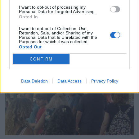
I want to opt-out of processing my
Personal Data for Targeted Advertising.
Opted In
Ελαφόνησος: Τραυματίστηκε 73χρονος Ιταλός
I want to opt-out of Collection, Use,
Retention, Sale, and/or Sharing of my
μετά από πτώση από σκάφος
Personal Data that Is Unrelated with the
Purposes for which it was collected.
09/08/2026 12:07
Opted Out
CONFIRM
Data Deletion
Data Access
Privacy Policy