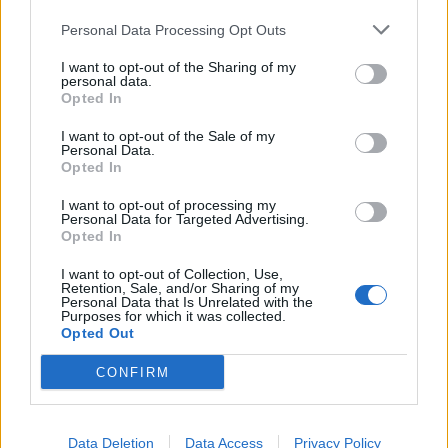
Αρχάγγελος
Personal Data Processing Opt Outs
Μεγάλη Άμμος
I want to opt-out of the Sharing of my
Μονεμβασιά
personal data.
Opted In
Νεάπολη
I want to opt-out of the Sale of my
Πλύτρα - Παχιάμμος
Personal Data.
Opted In
Πορί
I want to opt-out of processing my
Τηγάνια
Personal Data for Targeted Advertising.
Opted In
Δήμος Ανατολικής Μάνης
I want to opt-out of Collection, Use,
Retention, Sale, and/or Sharing of my
Personal Data that Is Unrelated with the
Purposes for which it was collected.
Γύθειο 2/Σελινίτσα
Opted Out
Μαυροβούνι 1
CONFIRM
Σκουτάρι
Ακολουθήστε το
notospress.gr
στο Google News και
Data Deletion
Data Access
Privacy Policy