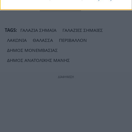
μάθετε πρώτοι
όλες τις ειδήσεις
TAGS:
ΓΑΛΑΖΙΑ ΣΗΜΑΙΑ
ΓΑΛΑΖΙΕΣ ΣΗΜΑΙΕΣ
ΛΑΚΩΝΙΑ
ΘΑΛΑΣΣΑ
ΠΕΡΙΒΑΛΛΟΝ
ΔΗΜΟΣ ΜΟΝΕΜΒΑΣΙΑΣ
ΔΗΜΟΣ ΑΝΑΤΟΛΙΚΗΣ ΜΑΝΗΣ