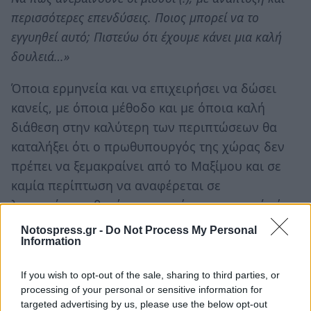
περισσότερες επενδύσεις. Ποιος μπορεί να το
εγγυηθεί αυτό; Πιστεύω ότι έχουμε κάνει μια καλή
δουλειά…»
Όποια ερμηνεία και να επιχειρήσει να δώσει
κανείς, με όποια μέθοδο και με όποια καλή
διάθεση στην καλύτερη των περιπτώσεων θα
καταλήξει ότι ο πρωθυπουργός της χώρας δεν
πρέπει να ξεμακραίνει από το Μαξίμου και σε
καμία περίπτωση να αναφέρεται σε
λεπτομέρειες θεμάτων που είναι πασιφανές ότι
αγνοεί.
Notospress.gr -
Do Not Process My Personal
Information
Τι μπορεί να εννοεί ο πρωθυπουργός: Ότι οι
ελαιοπαραγωγοί, πχ. Της Γκοριτσάς Λακωνίας
If you wish to opt-out of the sale, sharing to third parties, or
processing of your personal or sensitive information for
θησαύριζαν όλα τα χρόνια γιατί έδιναν
targeted advertising by us, please use the below opt-out