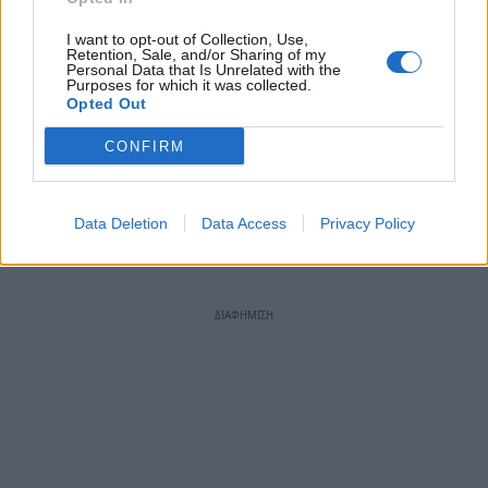
I want to opt-out of Collection, Use,
Retention, Sale, and/or Sharing of my
Personal Data that Is Unrelated with the
Purposes for which it was collected.
Ακολουθήστε το
notospress.gr
στο Google News και
Opted Out
μάθετε πρώτοι
όλες τις ειδήσεις
CONFIRM
TAGS:
ΚΥΡΙΑΚΟΣ ΜΗΤΣΟΤΑΚΗΣ
ΜΕΡΟΚΑΜΑΤΟ
ΕΛΙΑ
Data Deletion
Data Access
Privacy Policy
ΠΑΡΑΓΩΓΟΙ
ΑΓΡΟΤΙΚΑ
ΕΡΓΑΤΕΣ ΓΗΣ
ΕΛΑΙΟΛΑΔΟ