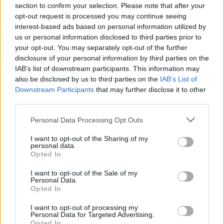
μεροκάματα πείνας. Τώρα ήρθε η ώρα να
section to confirm your selection. Please note that after your
σηκώσουν τις καταθέσεις τους και να
opt-out request is processed you may continue seeing
interest-based ads based on personal information utilized by
πληρώσουν την ελληνική νεολαία που ξεχύνεται
us or personal information disclosed to third parties prior to
στους ελαιώνες για το μεροκάματο των 70€…
your opt-out. You may separately opt-out of the further
Έτσι λοιπόν θα πρέπει, κατά τον Κυριάκο
disclosure of your personal information by third parties on the
IAB’s list of downstream participants. This information may
Μητσοτάκη να είναι όλοι ικανοποιημένοι.
also be disclosed by us to third parties on the
IAB’s List of
Downstream Participants
that may further disclose it to other
Ας το μαζέψουν, αν μαζεύεται… Τουλάχιστον ας
third parties.
μην προκαλούνται οι ελαιοπαραγωγοί της
Personal Data Processing Opt Outs
χώρας που δεν είναι μεγαλοεπιχειρηματίες.
I want to opt-out of the Sharing of my
personal data.
Opted In
I want to opt-out of the Sale of my
Personal Data.
Opted In
I want to opt-out of processing my
Personal Data for Targeted Advertising.
Opted In