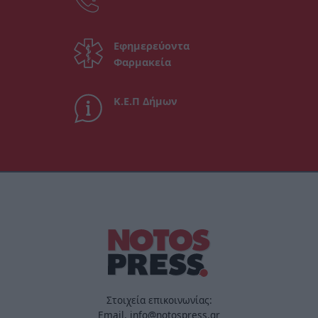
Εφημερεύοντα
Φαρμακεία
Κ.Ε.Π Δήμων
Στοιχεία επικοινωνίας:
Email. info@notospress.gr