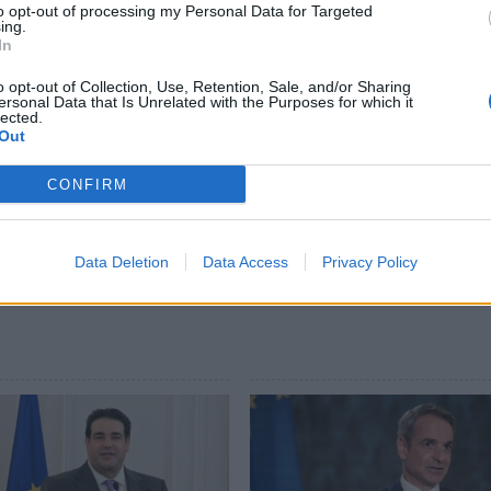
to opt-out of processing my Personal Data for Targeted
ing.
In
o opt-out of Collection, Use, Retention, Sale, and/or Sharing
ews και μάθετε πρώτοι
όλες τις ειδήσεις
ersonal Data that Is Unrelated with the Purposes for which it
lected.
Out
CONFIRM
ΜΕΡΑ25-ΣΥΜΜΑΧΙΑ ΓΙΑ ΤΗ ΡΗΞΗ
ΜΕΡΑ25 ΛΑΚΩΝΙΑΣ
ΑΔΑΚΟΣ
ΤΑΝΙΑ ΓΑΛΑΝΗ
ΚΑΤΕΡΙΝΑ ΔΟΥΚΑ
ΚΩΣΤΑΣ ΝΤΑΣΚ
ΟΓΕΣ
ΕΘΝΙΚΕΣ ΕΚΛΟΓΕΣ
Data Deletion
Data Access
Privacy Policy