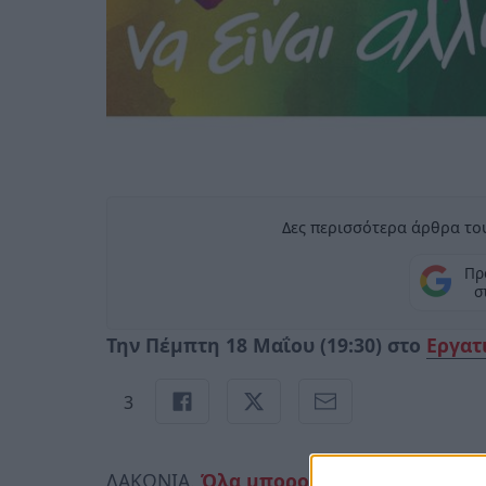
Δες περισσότερα άρθρα του
Πρ
σ
Την Πέμπτη 18 Μαΐου (19:30) στο
Εργατ
3
ΛΑΚΩΝΙΑ
.
Όλα μπορούν να είναι αλλιώς