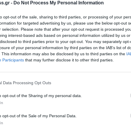
s.gr -
Do Not Process My Personal Information
ση, διοργανώνει το
ΜέΡα25 – Συμμαχία για
to opt-out of the sale, sharing to third parties, or processing of your per
formation for targeted advertising by us, please use the below opt-out s
r selection. Please note that after your opt-out request is processed y
eing interest-based ads based on personal information utilized by us or
disclosed to third parties prior to your opt-out. You may separately opt-
losure of your personal information by third parties on the IAB’s list of
. This information may also be disclosed by us to third parties on the
IA
έντρου Λακωνίας
– Αγ. Νίκωνος 124,
Participants
that may further disclose it to other third parties.
l Data Processing Opt Outs
o opt-out of the Sharing of my personal data.
α25 – Συμμαχία για τη Ρήξη
,
στη
Λακωνία,
In
ς Ντάσκας
και
Σταύρος Χρυσαδάκος
,
θα
o opt-out of the Sale of my Personal Data.
τους πολίτες που θα πλαισιώσουν την
In