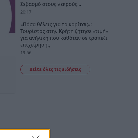
Σεβασμό στους νεκρούς…
20:17
«Πόσα θέλεις για το κορίτσι;»:
Τουρίστας στην Κρήτη ζήτησε «τιμή»
για ανήλικη που καθόταν σε τραπέζι
επιχείρησης
19:56
Δείτε όλες τις ειδήσεις