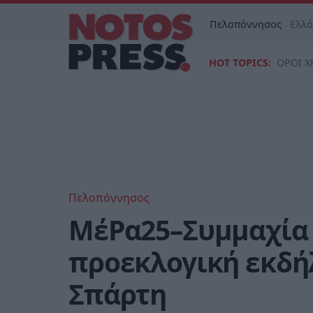
Πελοπόννησος
Ελλ
HOT TOPICS:
ΟΡΟΙ Χ
Πελοπόννησος
ΜέΡα25–Συμμαχία γ
προεκλογική εκδή
Σπάρτη