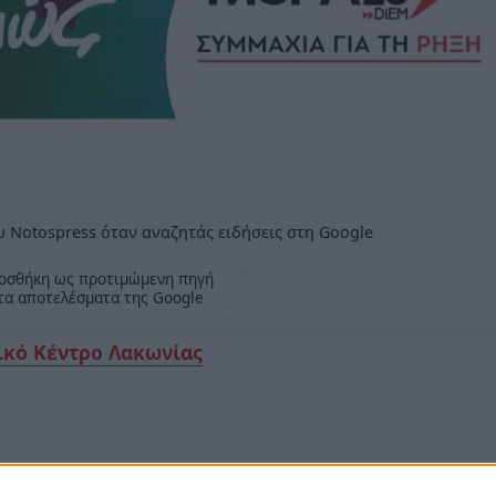
 Notospress όταν αναζητάς ειδήσεις στη Google
οσθήκη ως προτιμώμενη πηγή
τα αποτελέσματα της Google
ικό Κέντρο Λακωνίας
!