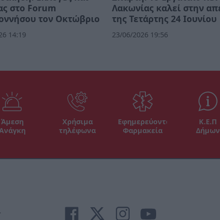
ας στο Forum
Λακωνίας καλεί στην απ
οννήσου τον Οκτώβριο
της Τετάρτης 24 Ιουνίου
26 14:19
23/06/2026 19:56
Άμεση
Χρήσιμα
Εφημερεύοντα
Κ.Ε.Π
Ανάγκη
τηλέφωνα
Φαρμακεία
Δήμων
r