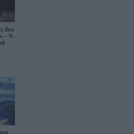
ς δεν
 – Τι
ρά
ντρο