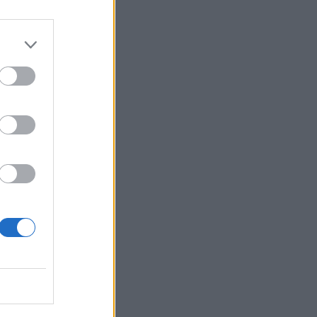
ική
τη
ς
φία