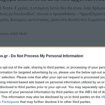
3 δισεκ. € χρέος, η επόμενη 5ετία δεν θα είναι ένας δρόμο
νος με λουλούδια”, τόνισε ο Χρυσαδάκος – “Χρειαζόμαστ
ατα, δυνάμεις αντίστασης, μέσα στη Βουλή στα Σωματεία
υνίου 2023 18:43
όννησος
s.gr -
Do Not Process My Personal Information
νία: ΜέΡΑ25 - Συμμαχία για τη Ρήξη· συνάν
α ΜΜΕ, στη Σπάρτη
to opt-out of the sale, sharing to third parties, or processing of your per
formation for targeted advertising by us, please use the below opt-out s
ίτη 20 Ιουνίου (19:30) στην πάντα φιλόξενη αίθουσα του
r selection. Please note that after your opt-out request is processed y
κού Κέντρου Λακωνίας στη Σπάρτη
eing interest-based ads based on personal information utilized by us or
disclosed to third parties prior to your opt-out. You may separately opt-
υνίου 2023 20:08
losure of your personal information by third parties on the IAB’s list of
. This information may also be disclosed by us to third parties on the
IA
Participants
that may further disclose it to other third parties.
όννησος