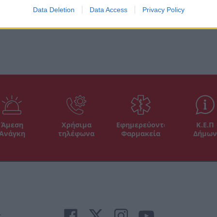
Data Deletion
Data Access
Privacy Policy
Άμεση
Χρήσιμα
Εφημερεύοντα
Κ.Ε.Π
Ανάγκη
τηλέφωνα
Φαρμακεία
Δήμων
r