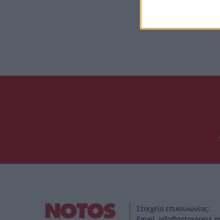
Στοιχεία επικοινωνίας:
Email. info@notospress.g