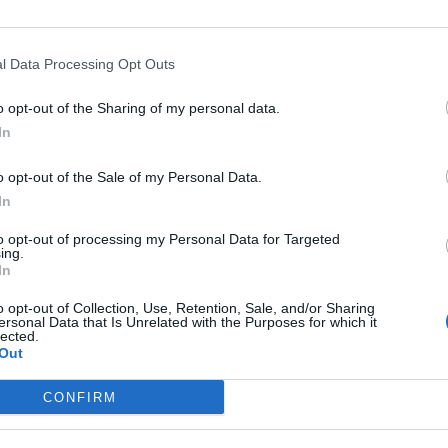
25–Συμμαχία για τη Ρήξη: Ανοιχτή προεκλογ
λωση – συζήτηση, στη Σπάρτη
l Data Processing Opt Outs
μπτη 18 Μαΐου (19:30) στο Εργατικό Κέντρο Λακωνίας
o opt-out of the Sharing of my personal data.
ϊος 2023 17:21
In
o opt-out of the Sale of my Personal Data.
In
όννησος
to opt-out of processing my Personal Data for Targeted
νία: Παρουσίαση ψηφοδελτίου τού ΜέΡΑ25-
ing.
αχία για τη Ρήξη, από τη Σοφία Σακοράφα, σ
In
τη (video)
o opt-out of Collection, Use, Retention, Sale, and/or Sharing
ersonal Data that Is Unrelated with the Purposes for which it
οι προτάσεις τού ΜέΡΑ25-Συμμαχία για τη Ρήξη είναι εντό
lected.
Out
ου της Ευρωπαϊκής Ένωσης”, τόνισε, μεταξύ άλλων, η Σο
άφα…
CONFIRM
ριλίου 2023 11:39