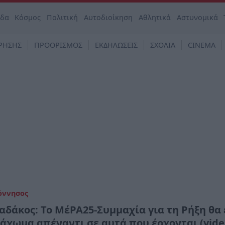
άδα
Κόσμος
Πολιτική
Αυτοδιοίκηση
Αθλητικά
Αστυνομικά
ΡΗΣΗΣ
ΠΡΟΟΡΙΣΜΟΣ
ΕΚΔΗΛΩΣΕΙΣ
ΣΧΟΛΙΑ
CINEMA
όννησος
αδάκος: Το ΜέΡΑ25-Συμμαχία για τη Ρήξη θα 
νάχωμα απέναντι σε αυτά που έρχονται (vide