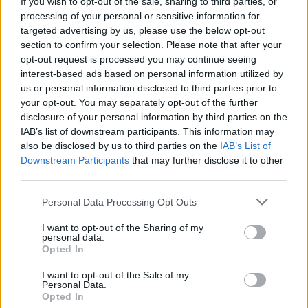
να πάρουν μέρος σε σεμινάρια επαγγελματικής
If you wish to opt-out of the sale, sharing to third parties, or
processing of your personal or sensitive information for
ανάπτυξης, έχουμε υλοποιήσει πάνω από 10
targeted advertising by us, please use the below opt-out
έρευνες γύρω από τα θέματα της έμφυλης
section to confirm your selection. Please note that after your
ισότητας στην Ελλάδα και έχουμε δημιουργήσει
opt-out request is processed you may continue seeing
interest-based ads based on personal information utilized by
100+ επιτυχημένες συνεργασίες με εταιρείες
us or personal information disclosed to third parties prior to
που επενδύουν ουσιαστικά στην ανάπτυξη του
your opt-out. You may separately opt-out of the further
γυναικείου δυναμικού.
disclosure of your personal information by third parties on the
IAB’s list of downstream participants. This information may
Ακολουθήστε το
notospress.gr
στο Google News και
also be disclosed by us to third parties on the
IAB’s List of
Downstream Participants
that may further disclose it to other
μάθετε πρώτοι
όλες τις ειδήσεις
third parties.
Personal Data Processing Opt Outs
TAGS:
ΚΑΛΑΜΑΤΑ
ΕΡΕΥΝΑ
WOMEN ON TOP
I want to opt-out of the Sharing of my
personal data.
ΓΥΝΑΙΚΕΣ
Opted In
I want to opt-out of the Sale of my
Personal Data.
Opted In