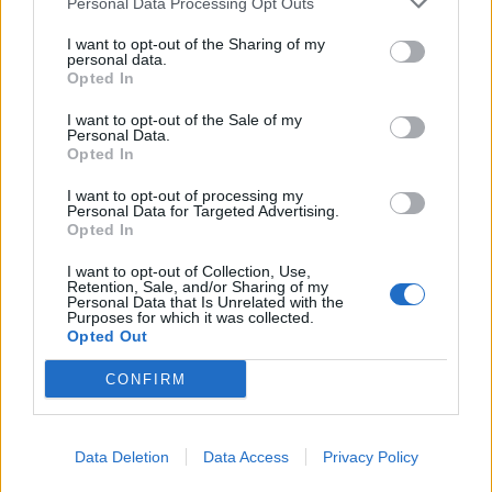
Personal Data Processing Opt Outs
Τα μέλη του Μελιφώνου που ταξίδεψαν στην
I want to opt-out of the Sharing of my
personal data.
Ιταλία ήταν τα παρακάτω: Κατερίνα
Opted In
Παλαιολόγου, Βίκη Βασιλειάδη, Γεωργία
I want to opt-out of the Sale of my
Κοτσιμπού, Ελένη Γκίνη, Ελένη Λούρα, Μάρτζυ
Personal Data.
Opted In
Μιχαήλ, Σοφία Κατσουλέα, Φωτεινή Αράπη,
Βασιλική Αλεξανδράτου, Μαρία Λεχαρέα, Βούλα
I want to opt-out of processing my
Personal Data for Targeted Advertising.
Μαυρέα, Νίκη Γρηγοροπούλου, Ζωή Κλείδωνα,
Opted In
Γεωργία Τσόμπου, Φωτεινή Κατσαμπάνη,
I want to opt-out of Collection, Use,
Βασιλική Μουλουχάκου, Σταυρούλα Δαμήλου,
Retention, Sale, and/or Sharing of my
Personal Data that Is Unrelated with the
Κατεριλένα Σταματελοπούλου, Λένα Αγγελέτου,
Purposes for which it was collected.
Opted Out
Τώνια Δικαίου.
CONFIRM
Μουσικά «έντυσαν» τη χορωδία η Υπαπαντή
Αλεξανδροπούλου και ο Καλλιτεχνικός
Data Deletion
Data Access
Privacy Policy
Διευθυντής του Δημοτικού Ωδείου Καλαμάτας