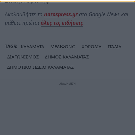
Στάθης Γυφτάκης.
Ακολουθήστε το
notospress.gr
στο Google News και
μάθετε πρώτοι
όλες τις ειδήσεις
TAGS:
ΚΑΛΑΜΑΤΑ
ΜΕΛΙΦΩΝΟ
ΧΟΡΩΔΙΑ
ΙΤΑΛΙΑ
ΔΙΑΓΩΝΙΣΜΟΣ
ΔΗΜΟΣ ΚΑΛΑΜΑΤΑΣ
ΔΗΜΟΤΙΚΟ ΩΔΕΙΟ ΚΑΛΑΜΑΤΑΣ