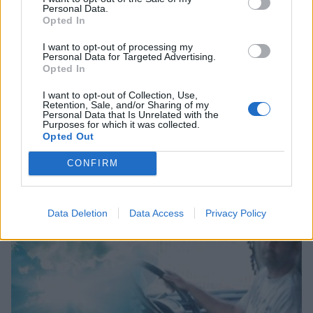
Personal Data.
Opted In
I want to opt-out of processing my
Personal Data for Targeted Advertising.
Opted In
I want to opt-out of Collection, Use,
Retention, Sale, and/or Sharing of my
Personal Data that Is Unrelated with the
Purposes for which it was collected.
Opted Out
Θλίψη στην Πάτρα: Πέθανε στο Νοσοκομείο
«Άγιος Ανδρέας» βρέφος μόλις 8 ημερών
CONFIRM
08/08/2026 09:34
Data Deletion
Data Access
Privacy Policy