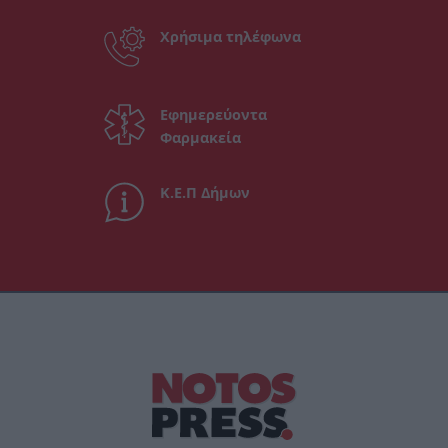
Χρήσιμα τηλέφωνα
Εφημερεύοντα
Φαρμακεία
Κ.Ε.Π Δήμων