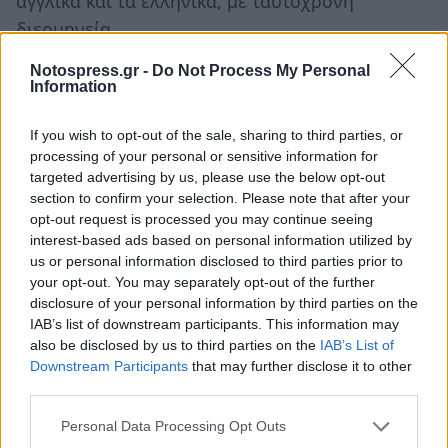
αγγλικά και τα ελληνικά, με ταυτόχρονη
διερμηνεία.
Notospress.gr -
Do Not Process My Personal
«Η διεθνής αυτή εκδήλωση ακαδημαϊκού
Information
ενδιαφέροντος, δικτύωσης, χάραξης πολιτικής και
συμμετοχής του κοινού γιορτάζει τη μοναδική
If you wish to opt-out of the sale, sharing to third parties, or
συνεργασία μεταξύ του Πανεπιστημίου του
processing of your personal or sensitive information for
targeted advertising by us, please use the below opt-out
Νότινγκαμ και του Δήμου Σπάρτης που ξεκίνησε το
section to confirm your selection. Please note that after your
2006».
opt-out request is processed you may continue seeing
interest-based ads based on personal information utilized by
us or personal information disclosed to third parties prior to
Το πρόγραμμα του συνεδρίου,
your opt-out. You may separately opt-out of the further
αναλυτικά
disclosure of your personal information by third parties on the
IAB’s list of downstream participants. This information may
also be disclosed by us to third parties on the
IAB’s List of
Ακολουθήστε το
notospress.gr
στο Google News και
Downstream Participants
that may further disclose it to other
μάθετε πρώτοι
όλες τις ειδήσεις
third parties.
Personal Data Processing Opt Outs