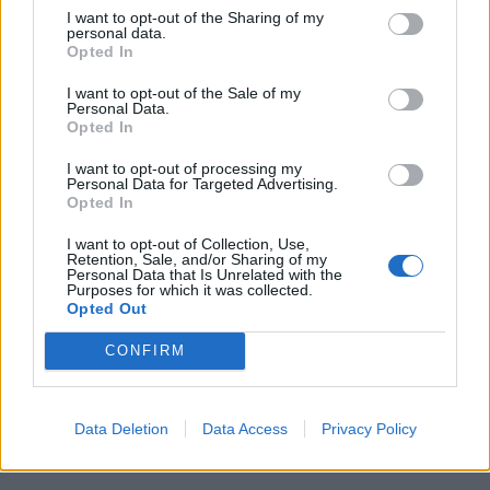
TAGS:
ΔΙΕΘΝΕΣ ΦΟΡΟΥΜ ΣΠΑΡΤΙΑΤΙΚΩΝ ΣΠΟΥΔΩΝ
I want to opt-out of the Sharing of my
personal data.
ΔΗΜΟΣ ΣΠΑΡΤΗΣ
ΦΟΡΟΥΜ
ΣΥΝΕΔΡΙΟ
ΣΠΑΡΤΗ
Opted In
ΝΠΠΠ
ΠΑΝΕΠΙΣΤΗΜΙΟ ΝΟΤΙΝΓΚΧΑΜ
I want to opt-out of the Sale of my
Personal Data.
ΕΤΑΙΡΕΙΑ ΣΠΑΡΤΙΑΤΙΚΩΝ ΣΠΟΥΔΩΝ
Opted In
ΠΑΝΕΠΙΣΤΗΜΙΟ ΝΟΤΤΙΝΧΑΜ
ΣΑΪΝΟΠΟΥΛΕΙΟ
I want to opt-out of processing my
Personal Data for Targeted Advertising.
ΑΡΧΑΙΑ ΣΠΑΡΤΗ
Opted In
I want to opt-out of Collection, Use,
Retention, Sale, and/or Sharing of my
Personal Data that Is Unrelated with the
Purposes for which it was collected.
Opted Out
CONFIRM
Data Deletion
Data Access
Privacy Policy