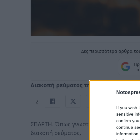
Δες περισσότερα άρθρα του
Πρ
σ
Διακοπή ρεύματος την Κυριακή 4/6 (07:
Notospres
2
If you wish 
sensitive in
confirm you
ΣΠΑΡΤΗ. Όπως γνωστοποίησε ο ΔΕΔΔΗΕ,
continue se
διακοπή ρεύματος,
information 