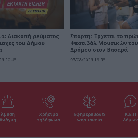
α: Διακοπή ρεύματος
Σπάρτη: Έρχεται το πρώ
ιοχές του Δήμου
Φεστιβάλ Μουσικών το
α
Δρόμου στον Βασαρά
26 20:48
05/08/2026 19:58
Άμεση
Χρήσιμα
Εφημερεύοντα
Κ.Ε.Π
Ανάγκη
τηλέφωνα
Φαρμακεία
Δήμων