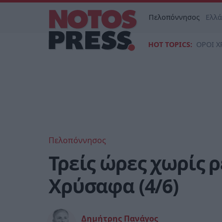
Πελοπόννησος
Ελλ
HOT TOPICS:
ΟΡΟΙ Χ
Πελοπόννησος
Τρείς ώρες χωρίς ρ
Χρύσαφα (4/6)
Δημήτρης Πανάγος