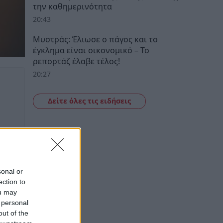
την καθημερινότητα
20:43
Μυστράς: Έλιωσε ο πάγος και το
έγκλημα είναι οικονομικό – Το
ρεπορτάζ έλαβε τέλος!
20:27
Δείτε όλες τις ειδήσεις
sonal or
ection to
ou may
 personal
out of the