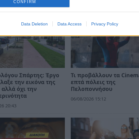
CONFIRM
Data Deletion
Data Access
Privacy Policy
λόγου Σπάρτης: Έργο
Τι προβάλλουν τα Cinem
λαξε την εικόνα της
επτά πόλεις της
 αλλά όχι την
Πελοποννήσου
ερινότητα
06/08/2026 15:12
26 20:43