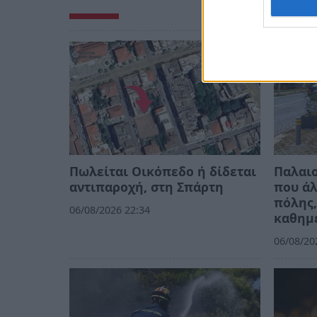
Πωλείται Οικόπεδο ή δίδεται
Παλαιο
αντιπαροχή, στη Σπάρτη
που άλ
πόλης,
06/08/2026 22:34
καθημ
06/08/20