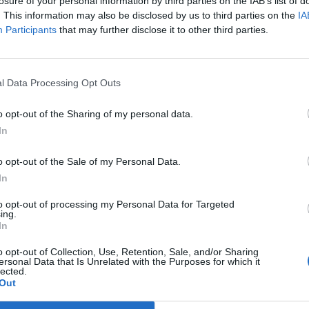
losure of your personal information by third parties on the IAB’s list of
. This information may also be disclosed by us to third parties on the
IA
ου
Participants
that may further disclose it to other third parties.
εχνικές εργασίες.
l Data Processing Opt Outs
προειδοποίηση
και μπορεί να γίνει
και πριν
λοιπόν οι εγκαταστάσεις και τα δίκτυα θα
o opt-out of the Sharing of my personal data.
νέχεια υπό τάση.
In
 προσέγγιση στους αγωγούς ή σε άλλα
o opt-out of the Sale of my Personal Data.
κονται στο έδαφος.
In
to opt-out of processing my Personal Data for Targeted
ews και μάθετε πρώτοι
όλες τις ειδήσεις
ing.
In
o opt-out of Collection, Use, Retention, Sale, and/or Sharing
ersonal Data that Is Unrelated with the Purposes for which it
Ε ΣΠΑΡΤΗΣ
ΑΓΡΙΑΝΟΙ
ΧΡΥΣΑΦΑ
lected.
Out