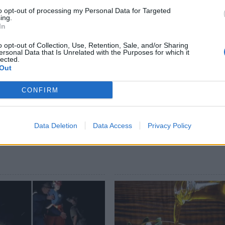
οϊόντων.
to opt-out of processing my Personal Data for Targeted
ing.
ι μακροχρόνια αγροτική πολιτική στην χώρα
In
o opt-out of Collection, Use, Retention, Sale, and/or Sharing
ersonal Data that Is Unrelated with the Purposes for which it
lected.
ews και μάθετε πρώτοι
όλες τις ειδήσεις
Out
CONFIRM
ΝΙΑ
ΦΙΛΙΑΤΡΑ
ΕΡΓΑΤΕΣ ΓΗΣ
ΑΓΡΟΤΙΚΟΣ ΣΥΛΛΟΓΟΣ ΦΙΛΙ
Data Deletion
Data Access
Privacy Policy