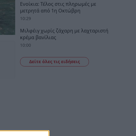
Ενοίκια: Τέλος στις πληρωμές με
μετρητά από 1η Οκτώβρη
10:29
Μιλφέιγ χωρίς ζάχαρη με λαχταριστή
κρέμα βανίλιας
10:00
Δείτε όλες τις ειδήσεις