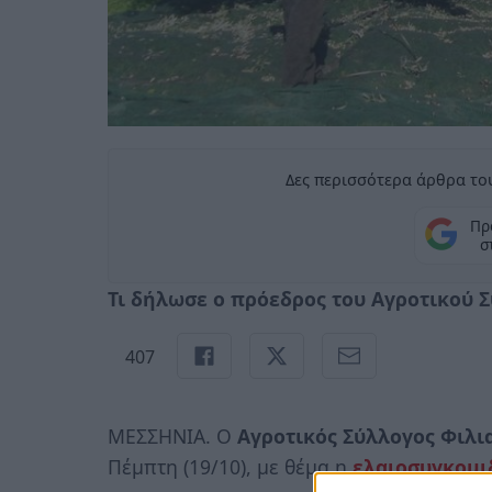
Δες περισσότερα άρθρα του
Πρ
σ
Τι δήλωσε ο πρόεδρος του Αγροτικού 
407
ΜΕΣΣΗΝΙΑ. O
Αγροτικός Σύλλογος Φιλι
Πέμπτη (19/10), με θέμα η
ελαιοσυγκομι