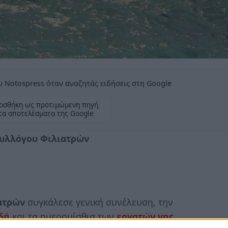
 Notospress όταν αναζητάς ειδήσεις στη Google
οσθήκη ως προτιμώμενη πηγή
τα αποτελέσματα της Google
Συλλόγου Φιλιατρών
ατρών
συγκάλεσε γενική συνέλευση, την
δή
και τα ημερομίσθια των
εργατών γης
.