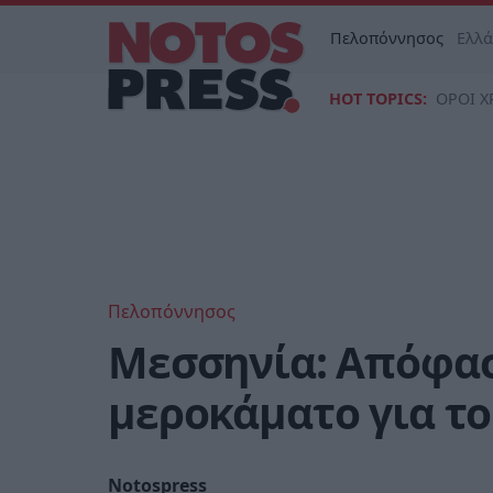
Πελοπόννησος
Ελλ
HOT TOPICS:
ΟΡΟΙ Χ
Πελοπόννησος
Μεσσηνία: Απόφασ
μεροκάματο για το
Notospress