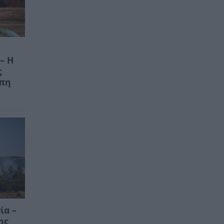
– Η
ς
ώπη
ία –
ης