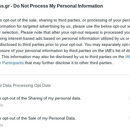
ς του Αγροτικού Συλλόγου Φιλιατρών,
s.gr -
Do Not Process My Personal Information
μμετείχαν τα μέλη αλλά και αγρότες από άλλες
to opt-out of the sale, sharing to third parties, or processing of your per
formation for targeted advertising by us, please use the below opt-out s
r selection. Please note that after your opt-out request is processed y
 αντιμετωπίζουν φέτος στην ελαιοκαλλιέργεια,
eing interest-based ads based on personal information utilized by us or
, οι ακραίες καιρικές συνθήκες, αλλά και η
disclosed to third parties prior to your opt-out. You may separately opt-
losure of your personal information by third parties on the IAB’s list of
. This information may also be disclosed by us to third parties on the
IA
Participants
that may further disclose it to other third parties.
ρξει ανώτατο πλαφόν στο μεροκάματο για την
l Data Processing Opt Outs
 με την έλλειψη εργατών γιατί αυξάνει το
 να καλλιεργούμε. Δεν μπορεί να αυξάνουν
o opt-out of the Sharing of my personal data.
 είμαστε βιώσιμοι. Αν δεν γίνει τίποτα τότε όλα
In
ι εισαγόμενα.
o opt-out of the Sale of my Personal Data.
α να μπορούν οι Έλληνες αλλά και οι ξένοι να
In