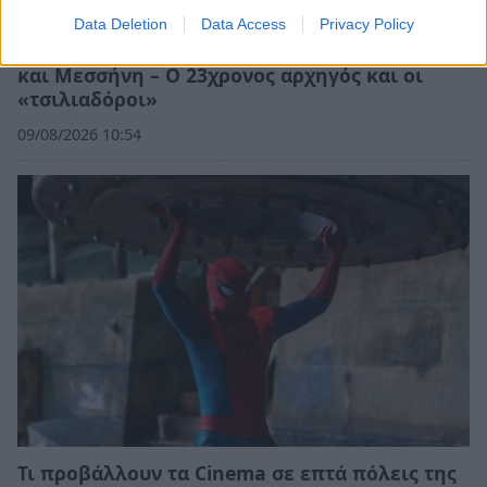
Data Deletion
Data Access
Privacy Policy
Κύκλωμα διακινούσε κάνναβη σε Καλαμάτα
και Μεσσήνη – Ο 23χρονος αρχηγός και οι
«τσιλιαδόροι»
09/08/2026 10:54
Τι προβάλλουν τα Cinema σε επτά πόλεις της