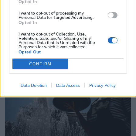
Opted In
I want to opt-out of processing my
Personal Data for Targeted Advertising.
Opted In
I want to opt-out of Collection, Use,
Ποιο θεωρείς σήμερα στην Ελλάδα το πιο
Retention, Sale, and/or Sharing of my
επικίνδυνο επάγγελμα;
Personal Data that Is Unrelated with the
Purposes for which it was collected.
06/08/2026 22:35
Opted Out
CONFIRM
Data Deletion
Data Access
Privacy Policy