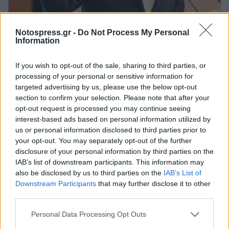
Notospress.gr -
Do Not Process My Personal
Πολιτική
Information
Αλέξης Τσίπρας: «Ζυγώνει η ώρα που
όλοι θα κληθούμε να αναλάβουμε τις
If you wish to opt-out of the sale, sharing to third parties, or
ευθύνες μας»
processing of your personal or sensitive information for
targeted advertising by us, please use the below opt-out
18 Απριλίου 2026 21:24
section to confirm your selection. Please note that after your
opt-out request is processed you may continue seeing
interest-based ads based on personal information utilized by
us or personal information disclosed to third parties prior to
your opt-out. You may separately opt-out of the further
disclosure of your personal information by third parties on the
IAB’s list of downstream participants. This information may
also be disclosed by us to third parties on the
IAB’s List of
Downstream Participants
that may further disclose it to other
third parties.
Personal Data Processing Opt Outs