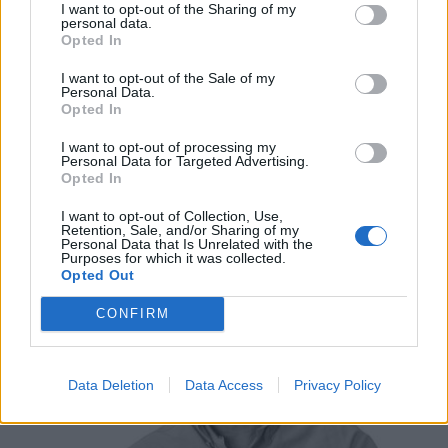
I want to opt-out of the Sharing of my
personal data.
Opted In
Πολιτική
I want to opt-out of the Sale of my
Personal Data.
Αλέξης Τσίπρας: Τον Σεπτέμβριο το
Opted In
κόμμα - Έπρεπε να είχαμε κλείσει εμείς
I want to opt-out of processing my
τις τράπεζες
Personal Data for Targeted Advertising.
Opted In
03 Απριλίου 2026 10:02
I want to opt-out of Collection, Use,
Retention, Sale, and/or Sharing of my
Personal Data that Is Unrelated with the
Purposes for which it was collected.
Opted Out
CONFIRM
Data Deletion
Data Access
Privacy Policy