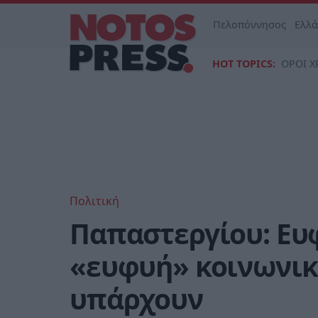
Πελοπόννησος
Ελλ
HOT TOPICS:
ΟΡΟΙ Χ
Πολιτική
Παπαστεργίου: Ευφ
«ευφυή» κοινωνικ
υπάρχουν