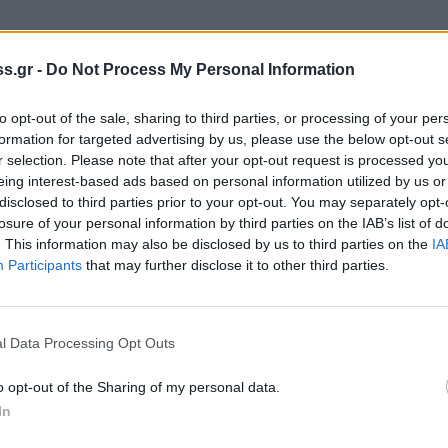
ρώπινες όμως πόλεις δεν τις κάνει μόνο ο Δήμος
s.gr -
Do Not Process My Personal Information
ς ευφυείς πολίτες -σε σχέση με την κοινωνική τους
ντας μάλιστα τον ορισμό της έξυπνης πόλης,
to opt-out of the sale, sharing to third parties, or processing of your per
 αλληλεπιδρά, αντιλαμβάνεται τις προκλήσεις
formation for targeted advertising by us, please use the below opt-out s
r selection. Please note that after your opt-out request is processed y
, να δομηθεί έτσι ώστε να μπορεί να
eing interest-based ads based on personal information utilized by us or
ς.
disclosed to third parties prior to your opt-out. You may separately opt-
losure of your personal information by third parties on the IAB’s list of
 μετασχηματισμό των πόλεων που φτάνει
. This information may also be disclosed by us to third parties on the
IA
Participants
that may further disclose it to other third parties.
 οποίων τα 250 εκατ. ευρώ από το ΕΣΠΑ του
 εκατ. ευρώ από το Ταμείο Ανάκαμψης για
 ευρώ από το πρόγραμμα «Αντώνης Τρίτσης»,
l Data Processing Opt Outs
α έξυπνα συστήματα και προγράμματα
υή, λειτουργικά.
o opt-out of the Sharing of my personal data.
In
ων διαδικασιών και εγκρίσεων με στόχο να