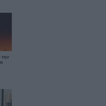
 την
τα