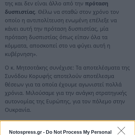
της και δεν είναι άλλο από την
πρόταση
δυσπιστίας
. Θέλω να σταθώ στον χρόνο τον
οποίο η αντιπολίτευση ενωμένη επέλεξε να
κάνει αυτή την πρόταση δυσπιστίας, μία
πρόταση δυσπιστίας όπως είπαν όλα τα
κόμματα, αποσκοπεί στο να φύγει αυτή η
κυβέρνηση».
Ο κ. Μητσοτάκης συνέχισε: Τα αποτελέσματα της
Συνόδου Κορυφής αποτελούν αποτέλεσμα
θέσεων για τα οποία έχουμε αγωνιστεί πολλά
χρόνια. Μιλούσαμε για την ανάγκη στρατηγικής
αυτονομίας της Ευρώπης, για τον πόλεμο στην
Ουκρανία.
Notospress.gr -
Do Not Process My Personal