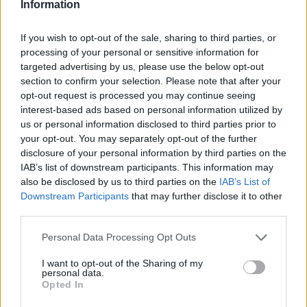
Information
If you wish to opt-out of the sale, sharing to third parties, or
processing of your personal or sensitive information for
targeted advertising by us, please use the below opt-out
section to confirm your selection. Please note that after your
opt-out request is processed you may continue seeing
interest-based ads based on personal information utilized by
us or personal information disclosed to third parties prior to
your opt-out. You may separately opt-out of the further
disclosure of your personal information by third parties on the
Ακολουθήστε το
notospress.gr
στο Google News και
IAB’s list of downstream participants. This information may
also be disclosed by us to third parties on the
IAB’s List of
μάθετε πρώτοι
όλες τις ειδήσεις
Downstream Participants
that may further disclose it to other
third parties.
Personal Data Processing Opt Outs
TAGS:
ΠΡΟΤΑΣΗ ΔΥΣΠΙΣΤΙΑΣ
ΒΟΥΛΗ
ΤΕΜΠΗ
ΔΥΣΤΥΧΗΜΑ ΤΕΜΠΗ
I want to opt-out of the Sharing of my
personal data.
Opted In