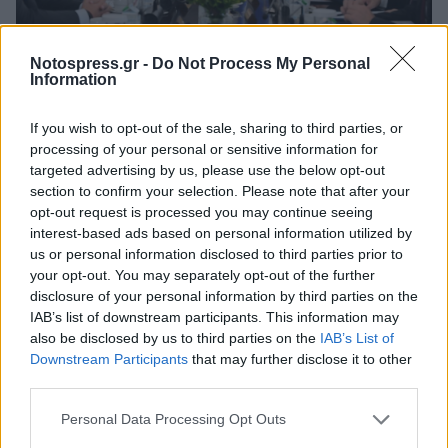
Notospress.gr -
Do Not Process My Personal
(ΤΑΤΙΑΝΑ ΜΠΟΛΑΡΗ/EUROKINISSI)
Information
If you wish to opt-out of the sale, sharing to third parties, or
Η εισαγωγική τοποθέτηση του Πρωθυπουργού
processing of your personal or sensitive information for
Κυριάκου Μητσοτάκη στη συνεδρίαση του
targeted advertising by us, please use the below opt-out
Υπουργικού Συμβουλίου
:
section to confirm your selection. Please note that after your
opt-out request is processed you may continue seeing
interest-based ads based on personal information utilized by
Καλή σας μέρα, κυρίες και κύριοι συνάδελφοι,
us or personal information disclosed to third parties prior to
σε ένα Υπουργικό Συμβούλιο το οποίο λαμβάνει
your opt-out. You may separately opt-out of the further
χώρα λίγες μέρες μετά τη Γενική Συνέλευση του
disclosure of your personal information by third parties on the
IAB’s list of downstream participants. This information may
Οργανισμού Ηνωμένων Εθνών. Στις επαφές που
also be disclosed by us to third parties on the
IAB’s List of
είχα και με ξένους ηγέτες και με επενδυτές, αλλά
Downstream Participants
that may further disclose it to other
και στην ομιλία την οποία είχα την ευκαιρία να
third parties.
κάνω, νομίζω ότι εκπέμψαμε το μήνυμα της
Personal Data Processing Opt Outs
ισχυρής Ελλάδος.