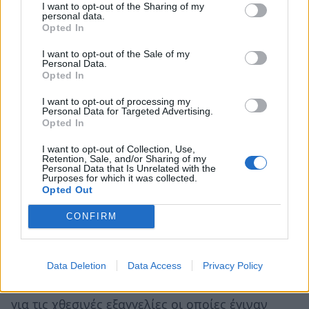
I want to opt-out of the Sharing of my
personal data.
Πράγματι, η χώρα μας δεν είναι πια ένα κράτος
Opted In
το οποίο ζητά στήριξη, αλλά που την παρέχει.
I want to opt-out of the Sale of my
Kαι αν άλλοτε αποτελούσε οικονομικό κίνδυνο,
Personal Data.
Opted In
σήμερα είναι ένα παράδειγμα προόδου, κάτι το
οποίο νομίζω ότι αξίζει να τονιστεί, σε αντίθεση
I want to opt-out of processing my
Personal Data for Targeted Advertising.
με το πραγματικό «αμόκ» παραπληροφόρησης
Opted In
το οποίο συνάντησα επιστρέφοντας στην Αθήνα,
I want to opt-out of Collection, Use,
γιατί μέχρι και η φωτογραφία μου με τον
Retention, Sale, and/or Sharing of my
Personal Data that Is Unrelated with the
Πρόεδρο Trump διάβασα ότι ήταν ψεύτικη, όταν
Purposes for which it was collected.
Opted Out
αυτή δημοσιεύτηκε επίσημα από το πρωτόκολλο
του Λευκού Οίκου.
CONFIRM
Κι όλα αυτά όταν συμβαίνουν πολύ σοβαρές
εξελίξεις, όπως η προοπτική ειρήνευσης στη
Data Deletion
Data Access
Privacy Policy
Γάζα. Θέλω να εκφράσω την ικανοποίησή μου
για τις χθεσινές εξαγγελίες οι οποίες έγιναν