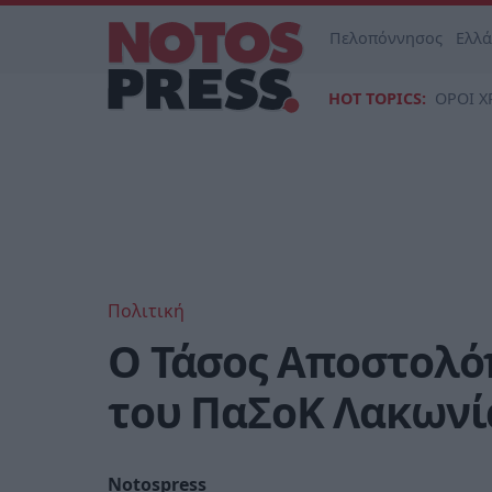
Πελοπόννησος
Ελλ
HOT TOPICS:
ΟΡΟΙ Χ
Πολιτική
Ο Τάσος Αποστολό
του ΠαΣοΚ Λακωνί
Notospress