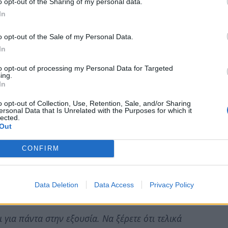
να δώσουμε λύσεις στην καθημερινότητα των
o opt-out of the Sharing of my personal data.
In
πρόγραμμα για τον Νομό. Πρέπει όλοι μαζί σε
o opt-out of the Sale of my Personal Data.
ε πάνω από τα προβλήματα της περιοχής.
In
to opt-out of processing my Personal Data for Targeted
ing.
ικόνα. 11 έργα και 62 εκατ. ευρώ. Τα έργα όμως
In
 έρχονται ως γέφυρες από το Γ Κ.Π.Σ. Πρέπει να
o opt-out of Collection, Use, Retention, Sale, and/or Sharing
ύμφωνα με τις δεσμεύσεις μας στην Ε.Ε.
ersonal Data that Is Unrelated with the Purposes for which it
lected.
ολούν εισαγγελείς και ανακριτές καθώς και τις
Out
ας δεν φταίει σε τίποτα. Πρέπει να του
CONFIRM
ρα – Πυρί και το Σελλασία – Σπάρτη είναι στο
από τα οποία περνά η ανάπτυξη του τόπου. Πρέπει
ουμε και πάλι τα έργα αυτά"
Data Deletion
Data Access
Privacy Policy
ι για πάντα στην εξουσία. Να ξέρετε ότι τελικά