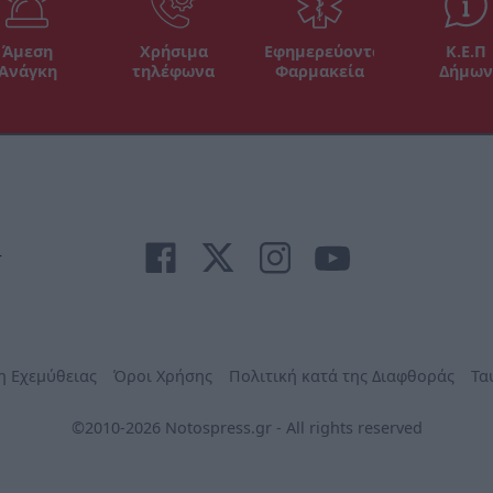
Άμεση
Χρήσιμα
Εφημερεύοντα
Κ.Ε.Π
Ανάγκη
τηλέφωνα
Φαρμακεία
Δήμων
r
η Εχεμύθειας
Όροι Χρήσης
Πολιτική κατά της Διαφθοράς
Τα
©2010-2026 Notospress.gr - All rights reserved