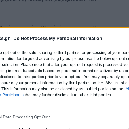
Κ. τήρησαν στάση Εθνική, όχι κομματική. Όμως,
ς του λαού είναι σε λάθος κατεύθυνση. Πρέπει,
s.gr -
Do Not Process My Personal Information
μα. Αλλιώς η κρίση θα μεγαλώσει. Γιατί φάσμα
αταναλώνουμε περισσότερα από αυτά που
to opt-out of the sale, sharing to third parties, or processing of your per
formation for targeted advertising by us, please use the below opt-out s
r selection. Please note that after your opt-out request is processed y
eing interest-based ads based on personal information utilized by us or
disclosed to third parties prior to your opt-out. You may separately opt-
ην παραγωγική της βάση. Ζούμε με επιδοτήσεις,
losure of your personal information by third parties on the IAB’s list of
ή και την παραοικονομία… Δεν υπάρχει άλλος
. This information may also be disclosed by us to third parties on the
IA
Participants
that may further disclose it to other third parties.
αλία που ακολούθησε άλλο δρόμο σήμερα έχει
ίναι από την φύση του αισιόδοξος. Παρόλη την
θα κατορθώσουμε και θα βγούμε από την κρίση
l Data Processing Opt Outs
ι οι μεταρρυθμίσεις δεν έχουν κανένα νόημα αν