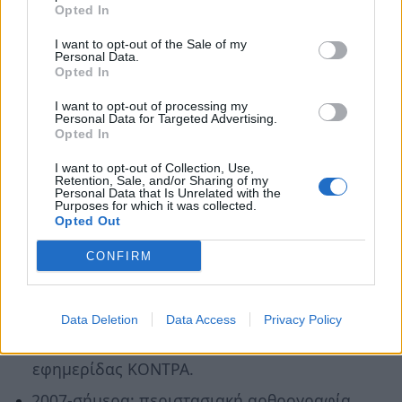
Opted In
(εκδόσεις Παπαζήση).
I want to opt-out of the Sale of my
Ιούλιος 1987-2010: Διευθυντής της
Personal Data.
Opted In
τριμηνιαίας επιστημονικής επιθεώρησης
ΝΕΑ ΚΟΙΝΩΝΙΟΛΟΓΙΑ (εκδόσεις
I want to opt-out of processing my
Personal Data for Targeted Advertising.
Παπαζήση).
Opted In
2007-2008, 2012-13 και 2015-6: τακτικός
I want to opt-out of Collection, Use,
Retention, Sale, and/or Sharing of my
αρθρογράφος-αναλυτής (σε εβδομαδιαία
Personal Data that Is Unrelated with the
Purposes for which it was collected.
βάση) για διεθνή θέματα και θέματα
Opted Out
εξωτερικής πολιτικής της καθημερινής
CONFIRM
εφημερίδας ΕΛΕΥΘΕΡΟΣ ΤΥΠΟΣ.
Νοέμβριος 2013- Αύγουστος 2015:
τακτικός (σε καθημερινή βάση)
Data Deletion
Data Access
Privacy Policy
αρθρογράφος της καθημερινής
εφημερίδας ΚΟΝΤΡΑ.
2007-σήμερα: περιστασιακή αρθρογραφία