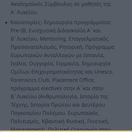
Ακαδημαϊκός Σύμβουλος σε μαθητές της
Α΄Λυκείου.
Καινοτομίες: δημιουργία προγράμματος
Pre-IB, Ενισχυτική Διδασκαλία Α΄και
Β΄Λυκείου, Mentoring, Επαγγελματικός
Προσανατολισμός, Ρητορική, Πρόγραμμα
Ευρωπαϊκών Ανταλλαγών με Ισπανία,
Ιταλία, Ουγγαρία, Γερμανία, δημιουργία
Ομίλων Επιχειρηματικότητας και Unesco,
Forensincs Club, Placement Office,
πρόγραμμα electives στην Α΄και στην
Β΄Λυκείου (Ανθρωπολογία, Ιστορία της
Τέχνης, Ιστορία Πρώτου και Δευτέρου
Παγκοσμίου Πολέμου, Ευρωπαϊκός
Πολιτισμός, Κβαντική Φυσική, Γενετική,
Management), Πολιτική Οικονομία στην