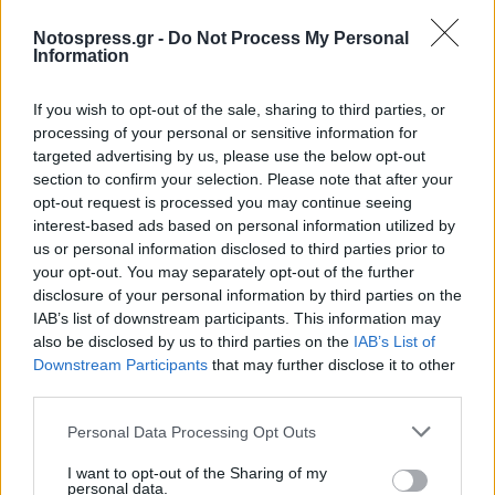
Α΄Λυκείου.
Notospress.gr -
Do Not Process My Personal
Information
Εξεταστής μαθητών με μαθησιακές
δυσκολίες στις Πανελλήνιες Εξετάσεις
If you wish to opt-out of the sale, sharing to third parties, or
από το 1999 μέχρι το 2013.
processing of your personal or sensitive information for
Από το 2017 ΙΒ Examiner στο μάθημα των
targeted advertising by us, please use the below opt-out
section to confirm your selection. Please note that after your
Οικονομικών.
opt-out request is processed you may continue seeing
Φροντιστηριακή εμπειρία σε
interest-based ads based on personal information utilized by
us or personal information disclosed to third parties prior to
προετοιμασία υποψηφίων για ΑΕΙ, ΑΣΕΠ,
your opt-out. You may separately opt-out of the further
πανεπιστημιακές εξετάσεις, ΙΒ.
disclosure of your personal information by third parties on the
IAB’s list of downstream participants. This information may
also be disclosed by us to third parties on the
IAB’s List of
Εκδοτική εμπειρία
Downstream Participants
that may further disclose it to other
third parties.
Οκτώβριος 2005-Μάρτιος 2009 και Ιούνιος
Personal Data Processing Opt Outs
2013-2017: Διευθυντής του μηνιαίου
I want to opt-out of the Sharing of my
personal data.
πολιτικού περιοδικού ΝΕΑ ΠΟΛΙΤΙΚΗ