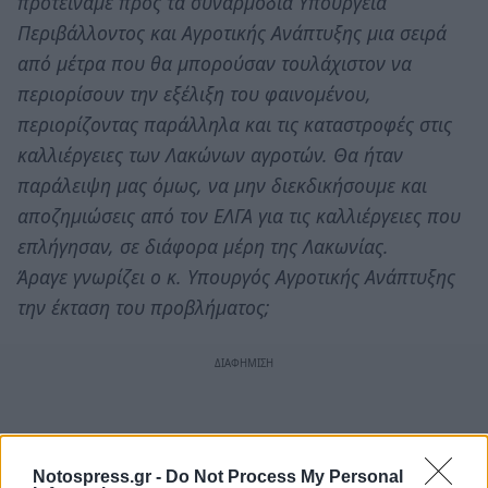
προτείναμε προς τα συναρμόδια Υπουργεία
Περιβάλλοντος και Αγροτικής Ανάπτυξης μια σειρά
από μέτρα που θα μπορούσαν τουλάχιστον να
περιορίσουν την εξέλιξη του φαινομένου,
περιορίζοντας παράλληλα και τις καταστροφές στις
καλλιέργειες των Λακώνων αγροτών. Θα ήταν
παράλειψη μας όμως, να μην διεκδικήσουμε και
αποζημιώσεις από τον ΕΛΓΑ για τις καλλιέργειες που
επλήγησαν, σε διάφορα μέρη της Λακωνίας.
Άραγε γνωρίζει ο κ. Υπουργός Αγροτικής Ανάπτυξης
την έκταση του προβλήματος;
Notospress.gr -
Do Not Process My Personal