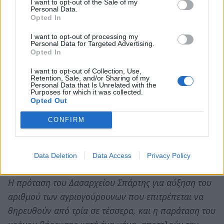
I want to opt-out of the Sale of my
Personal Data.
Opted In
I want to opt-out of processing my
Personal Data for Targeted Advertising.
Opted In
Είναι ενήμερος ότι τα πεινασμένα αγριογούρουνα
I want to opt-out of Collection, Use,
φτάνουν ως τις αυλές των σπιτιών, καταστρέφοντας
Retention, Sale, and/or Sharing of my
Personal Data that Is Unrelated with the
τα πάντα στο πέρασμα τους ;
Purposes for which it was collected.
Opted Out
Εάν ναι, πως αξιώνει να μην αποζημιωθούν οι
Λάκωνες παραγωγοί από τις ζημίες που έχουν
CONFIRM
προκληθεί στις καλλιέργειες τους από τα
αγριογούρουνα, ο πληθυσμός των οποίων έχει
Data Deletion
Data Access
Privacy Policy
αυξηθεί τρομακτικά στη Λακωνία.
Η πρόταση του Δασαρχείου Σπάρτης για αύξηση του
αριθμού των αγριογούρουνων που επιτρέπεται να
θηρευθούν από τρία σε τέσσερα, και η παράταση του