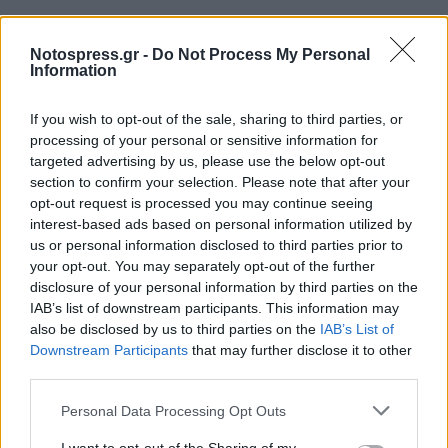
Notospress.gr -
Do Not Process My Personal
Information
If you wish to opt-out of the sale, sharing to third parties, or
processing of your personal or sensitive information for
targeted advertising by us, please use the below opt-out
section to confirm your selection. Please note that after your
opt-out request is processed you may continue seeing
interest-based ads based on personal information utilized by
us or personal information disclosed to third parties prior to
your opt-out. You may separately opt-out of the further
disclosure of your personal information by third parties on the
IAB’s list of downstream participants. This information may
also be disclosed by us to third parties on the
IAB’s List of
Downstream Participants
that may further disclose it to other
Στη συνέχεια της ομιλίας του ο κ. Δαβάκης
third parties.
επικεντρώθηκε στην τροπολογία που έφερε
Personal Data Processing Opt Outs
σήμερα ο Υπουργός Αγροτικής Ανάπτυξης κ.
Αραχωβίτης σχετικά με την αλλαγή του νομικού