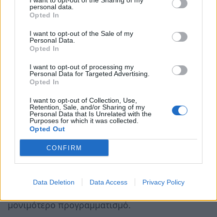
I want to opt-out of the Sharing of my
personal data.
πλαισίου της δακοκτονίας.
Opted In
Αφού δήλωσε ότι συμφωνεί με τη συγκεκριμένη
I want to opt-out of the Sale of my
Personal Data.
τροπολογία, η οποία δίνει τη δυνατότητα
Opted In
εκτέλεσης προσυμβατικού έργου για το 2019 και
I want to opt-out of processing my
μεταφέρει την αρμοδιότητα για την προμήθεια
Personal Data for Targeted Advertising.
Opted In
των υλικών και των φαρμάκων στο υπουργείο
Αγροτικής Ανάπτυξης, ζήτησε από τον κ.
I want to opt-out of Collection, Use,
Retention, Sale, and/or Sharing of my
Αραχωβίτη τα ακόλουθα:
Personal Data that Is Unrelated with the
Purposes for which it was collected.
Opted Out
Πρώτον, να υπάρξει ριζική αλλαγή του
CONFIRM
νομοθετικού πλαισίου διενέργειας του
διαγωνισμού με σταθερό χρονικό ορίζοντα και
την απλοποίηση της διαδικασίας ώστε οι
Data Deletion
Data Access
Privacy Policy
Περιφέρειες να έχουν ένα σταθερότερο και
μονιμότερο προγραμματισμό.