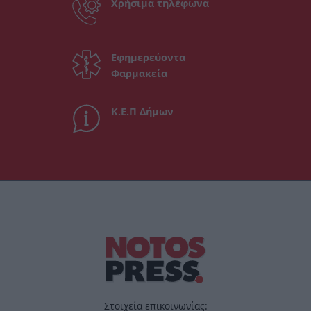
Χρήσιμα τηλέφωνα
Εφημερεύοντα
Φαρμακεία
Κ.Ε.Π Δήμων
Στοιχεία επικοινωνίας: