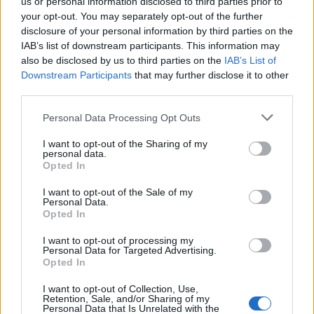
us or personal information disclosed to third parties prior to
Θα ήταν μεγάλη τιμή για όλους μας να
your opt-out. You may separately opt-out of the further
παρευρεθείτε για να τιμήσουμε όπως αρμόζει
disclosure of your personal information by third parties on the
τους ήρωες προγόνους μας.
IAB’s list of downstream participants. This information may
also be disclosed by us to third parties on the
IAB’s List of
Downstream Participants
that may further disclose it to other
third parties.
Personal Data Processing Opt Outs
I want to opt-out of the Sharing of my
personal data.
Opted In
I want to opt-out of the Sale of my
Personal Data.
Opted In
I want to opt-out of processing my
Personal Data for Targeted Advertising.
Opted In
I want to opt-out of Collection, Use,
Retention, Sale, and/or Sharing of my
Personal Data that Is Unrelated with the