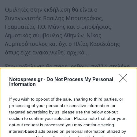
Ομιλητές στην εκδήλωση θα είναι ο
Συναγωνιστής Βασίλης Μπουτεράκος,
Γραμματέας Τ.Ο. Μάνης και ο υποψήφιος
Δημοτικός σύμβουλος Αθηνών, Νίκος
Λυμπερόπουλος και όχι ο Ηλίας Κασιδιάρης
όπως είχε ανακοινωθεί αρχικά...
Στην εκδήλωση θα παρευρεθούν πολλά στελέχη
της Χρυσής Αυγής μεταξύ αυτών ο υποψήφιος
Notospress.gr -
Do Not Process My Personal
Περιφερειάρχης της Ελληνικής Αυγής
Information
Πελοποννήσου, Δημήτρης Τζεμπετζής με όλους
If you wish to opt-out of the sale, sharing to third parties, or
τους περιφερειακούς συμβούλους της Λακωνίας
processing of your personal or sensitive information for
και ο Μιχάλης Γιαννόγκωνας μέλος της
targeted advertising by us, please use the below opt-out
Κεντρικής Επιτροπής και υπεύθυνος του Νομού
section to confirm your selection. Please note that after your
opt-out request is processed you may continue seeing
Λακωνίας.
interest-based ads based on personal information utilized by