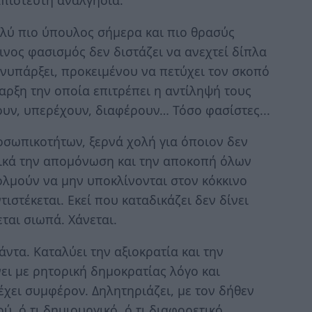
πίστευτη αναλγησία.
λύ πιο ύπουλος σήμερα και πιο θρασύς
νος φασισμός δεν διστάζει να ανεχτεί δίπλα
υνυπάρξει, προκειμένου να πετύχει τον σκοπό
ρξη την οποία επιτρέπει η αντίληψή τους
ζουν, υπερέχουν, διαφέρουν… Τόσο φασίστες...
σωπικοτήτων, ξερνά χολή για όποιον δεν
τικά την απομόνωση και την αποκοπή όλων
ολμούν να μην υποκλίνονται στον κόκκινο
ιστέκεται. Εκεί που καταδικάζει δεν δίνει
ται σιωπά. Χάνεται.
ντα. Καταλύει την αξιοκρατία και την
ει με ρητορική δημοκρατίας λόγο και
έχει συμφέρον. Δηλητηριάζει, με τον δήθεν
ύ, ό,τι δημιουργικό, ό,τι διαφορετικό.