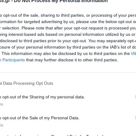
άδες μετακινήθηκαν προς αυτόν το 2015,
s.gr -
Do Not Process My Personal Information
to opt-out of the sale, sharing to third parties, or processing of your per
formation for targeted advertising by us, please use the below opt-out s
ιμη είναι η σκιά της Κυβέρνησης Σύριζα στην
r selection. Please note that after your opt-out request is processed y
όλοι), οι περιφερόμενοι παρακομματικοί,
eing interest-based ads based on personal information utilized by us or
αι όψιμοι ιδεολόγοι, οι οποίοι, στην τελική
disclosed to third parties prior to your opt-out. You may separately opt-
losure of your personal information by third parties on the IAB’s list of
τους εκφραστές του κόκκινου φασισμού τόσο
. This information may also be disclosed by us to third parties on the
IA
Participants
that may further disclose it to other third parties.
 τα ντουλάπια της πολιτικής ιστορίας για να
υ κομματισμού και της τυφλής φασιστικής
ροέλαση των «πράσινων» ξενιστών, πέρασαν
l Data Processing Opt Outs
γων της Αριστεράς για να τους ελέγχουν, και
o opt-out of the Sharing of my personal data.
υν τους εξοβέλισαν.
In
ριά. Είναι ανάμεσά μας. Είναι αυτοί που
o opt-out of the Sale of my Personal Data.
τα πεζοδρόμια καταγγέλλοντας ως φασίστες
In
τοί συνήθως είναι λίγοι και διαλεχτοί… Είναι