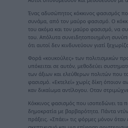
Αυτοί υπονομεύουν και μεθοδεύουν με α
Ένας αδυσώπητος κόκκινος φασισμός πο
συνάμα, από τον μαύρο φασισμό. Ο κόκκι
του ακόμα και τον μαύρο φασισμό, να σ
του. Απόλυτα συνειδητοποιημένη συνύπα
ότι αυτοί δεν κινδυνεύουν γιατί ξεχωρί
Φορά «κουκούλες» των πολιτισμικών προ
υπόκειται σε αυτόν, μεθοδεύει συστημα
των άξιων και ελεύθερων πολιτών που τ
φασισμό. «Εκτελεί» χωρίς δίκη όποιον αντ
καν δικαίωμα αντίλογου. Οταν στριμώχνε
Κόκκινος φασισμός που ισοπεδώνει τα πά
δημοκρατία με βαρβαρότητα. Πάντα ντύν
πράξεις. «Σπάει» τις φόρμες μόνον όταν 
σκεπτικισμό και μια επίφαση αριστερισμο