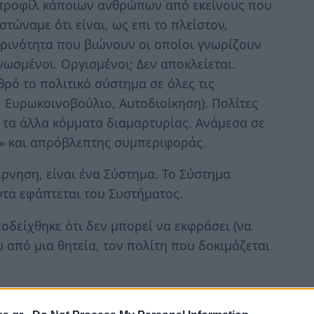
ο προφίλ κάποιων ανθρώπων από εκείνους που
στώναμε ότι είναι, ως επι το πλείστον,
ρινότητα που βιώνουν οι οποίοι γνωρίζουν
γνωσμένοι. Οργισμένοι; Δεν αποκλείεται.
θρό το πολιτικό σύστημα σε όλες τις
 Ευρωκοινοβούλιο, Αυτοδιοίκηση). Πολίτες
ι τα άλλα κόμματα διαμαρτυρίας. Ανάμεσα σε
ς» και απρόβλεπτης συμπεριφοράς.
ρνηση, είναι ένα Σύστημα. Το Σύστημα
τα εφάπτεται του Συστήματος.
οδείχθηκε ότι δεν μπορεί να εκφράσει (να
 από μια θητεία, τον πολίτη που δοκιμάζεται
, όχι μόνον δεν ανταποκρίθηκε στην