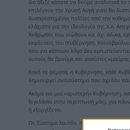
Θα άξιζε κάποτε να δούμε αναλυτικά τ
επιλέγουν την Χρυσή Αυγή γιατί θα διαπι
δυσαρεστημένοι πολίτες από την καθημε
ελάχιστα για την ιδεολογία της Χ.Α. Απε
Άνθρωποι που νιώθουν και όχι άδικα, εχ
εκφάνσεις του (Κυβέρνηση, Κοινοβούλιο,
που για κάποιον λόγο δεν εμπιστεύοντα
αυτούς θα βρούμε και φασίστες «μαύρη
Κακά τα ψέματα, η Κυβέρνηση, κάθε Κυβέ
δημιουργεί αντισύστημα που σχεδόν πάν
Ακόμα και μια «αριστερή» Κυβέρνηση, απ
ξεγελάσει στην περίπτωσή μας), για πάνω
ή εξοργίζεται.
Ως Σύστημα λοιπόν, η Κυβέρνηση Σύριζα