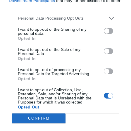
Μεσολόγγι - Την «πλήρωσε» και ο Δαβάκης
Downstream Participants
that may further disclose it to other
(video)
third parties.
07/04/2026 12:44
Personal Data Processing Opt Outs
I want to opt-out of the Sharing of my
personal data.
Opted In
I want to opt-out of the Sale of my
Personal Data.
Opted In
I want to opt-out of processing my
Personal Data for Targeted Advertising.
Opted In
I want to opt-out of Collection, Use,
Retention, Sale, and/or Sharing of my
Personal Data that Is Unrelated with the
Purposes for which it was collected.
ΙΝ.Ε.ΒΥ.Π Μυστρά: Παρέμβαση Δαβάκη για να
Opted Out
βρεθεί λύση
CONFIRM
10/03/2026 09:33