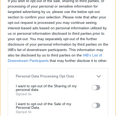
έντονα ανταγωνιστικό περιβάλλον που αλλάζει
If you wish to opt-out of the sale, sharing to third parties, or
processing of your personal or sensitive information for
εις βάρος τους;
targeted advertising by us, please use the below opt-out
• Ποιες οδηγίες έχει παράσχει σε όλους τους
section to confirm your selection. Please note that after your
εμπλεκόμενους φορείς για να προβούν σε
opt-out request is processed you may continue seeing
interest-based ads based on personal information utilized by
επανασχεδιασμό ή διορθωτικές κινήσεις;
us or personal information disclosed to third parties prior to
• Ποια είναι η παρέμβαση της κυβέρνησης για
your opt-out. You may separately opt-out of the further
την ενίσχυση των εξαγωγών ελαιολάδου προς
disclosure of your personal information by third parties on the
IAB’s list of downstream participants. This information may
ΗΠΑ και Αυστραλία αλλά και προς τρίτες χώρες;
also be disclosed by us to third parties on the
IAB’s List of
Downstream Participants
that may further disclose it to other
third parties.
Personal Data Processing Opt Outs
I want to opt-out of the Sharing of my
personal data.
Opted In
I want to opt-out of the Sale of my
Personal Data.
Opted In