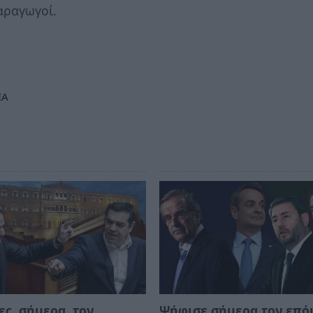
αραγωγοί.
ΙΑ
ς, σήμερα, τον
Ψήφισε σήμερα τον επό