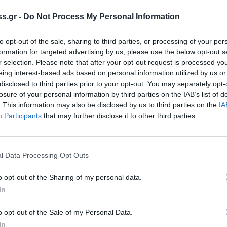
ποίησε σωστά τον χρόνο που ήταν στην
s.gr -
Do Not Process My Personal Information
κανοποίησε το Ισλαμ στην Τουρκία,»
to opt-out of the sale, sharing to third parties, or processing of your per
, μεθοδεύοντας την πορεία της Τουρκίας
formation for targeted advertising by us, please use the below opt-out s
r selection. Please note that after your opt-out request is processed y
διπολικό μοντέλο προεδρίας,
eing interest-based ads based on personal information utilized by us or
 θεσμούς. Σημείωσε ακόμα ότι η απόπειρα
disclosed to third parties prior to your opt-out. You may separately opt-
ποδοχή από τον κόσμο του νέου αυτού
losure of your personal information by third parties on the IAB’s list of
. This information may also be disclosed by us to third parties on the
IA
α διαμορφώνει στο Γκεζί το δίπολο που θα
Participants
that may further disclose it to other third parties.
. Σχετικά με μία ενδεχόμενη νέα
τογάν, ο καθηγητής τόνισε ότι θεωρεί πιθανή
ιθανό διάδοχο του στην Προεδρεία τον
l Data Processing Opt Outs
o opt-out of the Sharing of my personal data.
ική ισχύος, μια πολιτική κατατριβής,
In
οχρεώσει τα κράτη να συνθηκολογήσουν»,
o opt-out of the Sale of my Personal Data.
ς ανέφερε, ο Τούρκος Πρόεδρος κινείται με
In