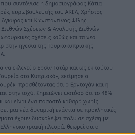
ς που συντόνισε η δημοσιογράφος Κάτια
υρέκ, ευρωβουλευτής του ΑΚΕΛ, Χρήστος
 Άγκυρας και Κωνσταντίνος Φίλης,
υ Διεθνών Σχέσεων & Αναλυτής Διεθνών
ρωτουρκικές σχέσεις καθώς και τα νέα
άρ στην ηγεσία της Τουρκοκυπριακής
ΠΑ.
 να εκλεγεί ο Ερσίν Τατάρ και ως εκ τούτου
ουρκία στο Κυπριακό», εκτίμησε ο
ιουρέκ, προσθέτοντας ότι ο Ερντογάν και η
ται στην ισχύ. Σημειώνει ωστόσο ότι το 48%
σί και είναι ένα ποσοστό καθαρό χωρίς
σει μια νέα δυναμική ενάντια σε προκλητικές
άγματα έχουν δυσκολέψει πολύ σε σχέση με
 Ελληνοκυπριακή πλευρά, θεωρεί ότι ο