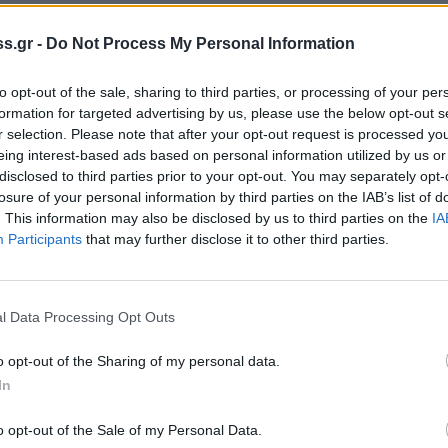
s.gr -
Do Not Process My Personal Information
νο της απόλυσης και την ανασφάλεια της
ιξαν είτε δυσκολεύονται να τα βγάλουν πέρα. Σε
to opt-out of the sale, sharing to third parties, or processing of your per
η έρχεται να αφαιρέσει εργασιακά δικαιώματα και
formation for targeted advertising by us, please use the below opt-out s
r selection. Please note that after your opt-out request is processed y
άκη, τις οποίες προεκλογικά ανέλαβε στην Γενική
eing interest-based ads based on personal information utilized by us or
, συντηρητικές και κολλημένες στο χθες.
disclosed to third parties prior to your opt-out. You may separately opt-
losure of your personal information by third parties on the IAB’s list of
άνιση ατομική διαπραγμάτευση εργοδότη-
. This information may also be disclosed by us to third parties on the
IA
Participants
that may further disclose it to other third parties.
που είναι αναφαίρετο δικαίωμα των
υ θέτουν προσκόμματα στις συλλογικές
 συμβάσεων. Δεν αποδεχόμαστε πρακτικές που
l Data Processing Opt Outs
ηρίζουμε την πρόταση της ΓΣΕΕ για επαναφορά
ου έτους.
o opt-out of the Sharing of my personal data.
In
ση και διάλυση των ελεγκτικών μηχανισμών του
νομοθεσίας. Λέμε όχι στην αποδυνάμωση των
o opt-out of the Sale of my Personal Data.