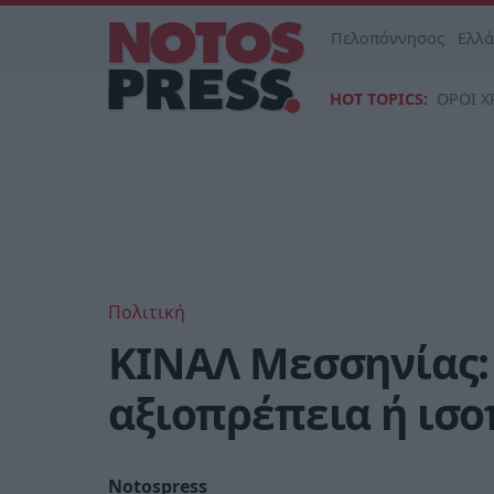
Πελοπόννησος
Ελλ
HOT TOPICS:
ΟΡΟΙ Χ
Πολιτική
ΚΙΝΑΛ Μεσσηνίας: 
αξιοπρέπεια ή ισ
Notospress