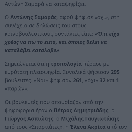
Αντώνη Σαμαρά να καταψηφίζει.
Ο
Αντώνης Σαμαράς
, αφού ψήφισε «όχι», στη
συνέχεια σε δηλώσεις του στους
κοινοβουλευτικούς συντάκτες είπε:
«Ό,τι είχα
χρέος να πω το είπα, και όποιος θέλει να
καταλάβει κατάλαβε»
.
Σημειώνεται ότι η
τροπολογία
πέρασε με
ευρύτατη πλειοψηφία. Συνολικά ψήφισαν
295
βουλευτές. «Ναι» ψήφισαν
261
, «όχι»
32
και
1
«παρών».
Οι βουλευτές που απουσίαζαν από την
ψηφοφορία ήταν ο
Πέτρος Δημητριάδης
, ο
Γιώργος Ασπιώτης
, ο
Μιχάλης Γαυγιωτάκης
από τους «Σπαρτιάτες», η
Έλενα Ακρίτα
από τον