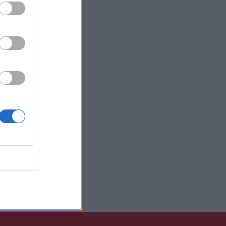
, στα