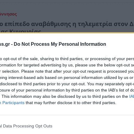
όννησος
έο επίπεδο αναβάθμισης η τηλεμετρία στον 
ιας Κυνουρίας
ο χρηματοδοτείται από το Πρόγραμμα «Αντώνης Τρίτσης»
s.gr -
Do Not Process My Personal Information
 Αναπτυξιακών Προγραμμάτων και…
to opt-out of the sale, sharing to third parties, or processing of your per
024 13:09
formation for targeted advertising by us, please use the below opt-out s
r selection. Please note that after your opt-out request is processed y
eing interest-based ads based on personal information utilized by us or
όννησος
disclosed to third parties prior to your opt-out. You may separately opt-
losure of your personal information by third parties on the IAB’s list of
Υ.Α. Σπάρτης: Προκηρύχθηκε ο διαγωνισμός γ
. This information may also be disclosed by us to third parties on the
IA
ημα τηλεμετρίας ψηφιακών
Participants
that may further disclose it to other third parties.
ρομετρητών
λογισμού 6.134.366,80 € - Καταληκτική ημερομηνία παρ
l Data Processing Opt Outs
οσφορών είναι η 14/7/2023…