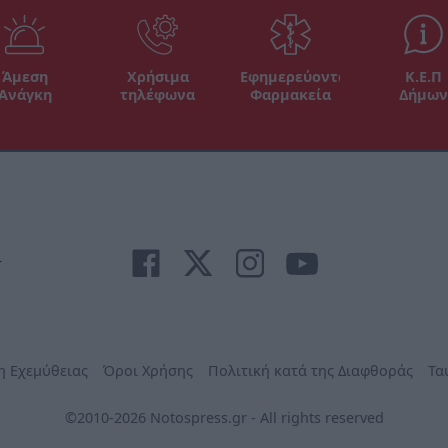
Άμεση
Χρήσιμα
Εφημερεύοντα
Κ.Ε.Π
Ανάγκη
τηλέφωνα
Φαρμακεία
Δήμων
r
η Εχεμύθειας
Όροι Χρήσης
Πολιτική κατά της Διαφθοράς
Τα
©2010-2026 Notospress.gr - All rights reserved