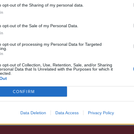
023 08:16
o opt-out of the Sharing of my personal data.
In
όννησος
o opt-out of the Sale of my Personal Data.
In
εποχή στην ΔΕΥΑ Σπάρτης - Με 6 εκ.€
αλίζεται η διαχείριση - διάθεση του νερού!
to opt-out of processing my Personal Data for Targeted
ing.
οθετηθούν 12.870 τοπικοί σταθμοί ελέγχου κατανάλωσης
In
α της ΔΕΥΑΣ, σε…
o opt-out of Collection, Use, Retention, Sale, and/or Sharing
ersonal Data that Is Unrelated with the Purposes for which it
023 12:25
lected.
Out
CONFIRM
Data Deletion
Data Access
Privacy Policy