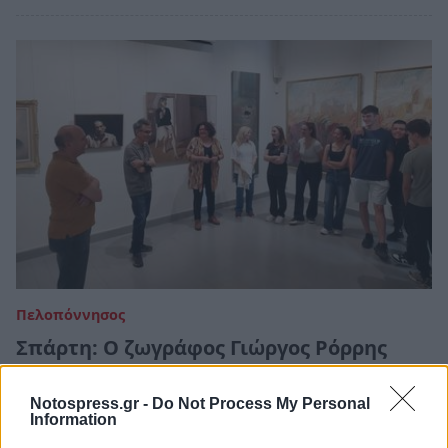
Πελοπόννησος
Σπάρτη: Ο ζωγράφος Γιώργος Ρόρρης
μιλάει σε μαθητές του 1ου ΓΕΛ (photos)
Notospress.gr -
Do Not Process My Personal
19 Απριλίου 2024 11:51
Information