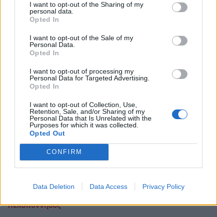
I want to opt-out of the Sharing of my
Αναστέλλεται η λειτουργία τμήματος
personal data.
Opted In
στο Γυμνάσιο Παραλίας
I want to opt-out of the Sale of my
28 Μαϊος 2021 08:54
Personal Data.
Opted In
I want to opt-out of processing my
Personal Data for Targeted Advertising.
Opted In
I want to opt-out of Collection, Use,
Retention, Sale, and/or Sharing of my
Personal Data that Is Unrelated with the
Purposes for which it was collected.
Opted Out
CONFIRM
Data Deletion
Data Access
Privacy Policy
Πελοπόννησος