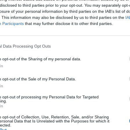
disclosed to third parties prior to your opt-out. You may separately opt-
ι Γκούντμαν (Benny Goodman) ήταν αμερικανός κλαρινετ
losure of your personal information by third parties on the IAB’s list of
αζ και επικεφαλής δημοφιλούς ορχήστρας στις ΗΠΑ τις
. This information may also be disclosed by us to third parties on the
IA
ίες του 1930 και 1940.
Participants
that may further disclose it to other third parties.
υνίου 2023 08:30
l Data Processing Opt Outs
o opt-out of the Sharing of my personal data.
In
o opt-out of the Sale of my Personal Data.
In
to opt-out of processing my Personal Data for Targeted
ing.
In
o opt-out of Collection, Use, Retention, Sale, and/or Sharing
ersonal Data that Is Unrelated with the Purposes for which it
lected.
Άμεση
Χρήσιμα
Εφημερεύοντα
Κ.Ε.Π