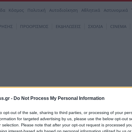
άδα
Κόσμος
Πολιτική
Αυτοδιοίκηση
Αθλητικά
Αστυνομικά
ΡΗΣΗΣ
ΠΡΟΟΡΙΣΜΟΣ
ΕΚΔΗΛΩΣΕΙΣ
ΣΧΟΛΙΑ
CINEMA
s.gr -
Do Not Process My Personal Information
to opt-out of the sale, sharing to third parties, or processing of your per
formation for targeted advertising by us, please use the below opt-out s
ι Γκούντμαν: Σαν σήμερα πέθανε ο Βασιλιάς
r selection. Please note that after your opt-out request is processed y
νγκ
eing interest-based ads based on personal information utilized by us or