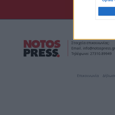
Opted 
Στοιχεία επικοινωνίας:
Email. info@notospress.g
Τηλέφωνο: 27310.89949
Επικοινωνία
Δήλωσ