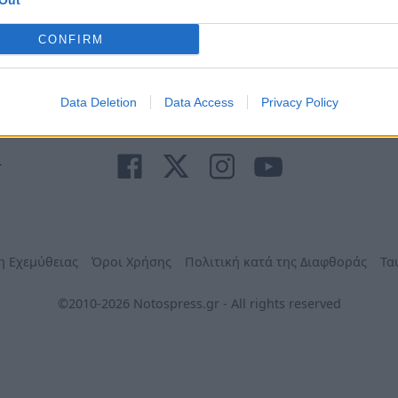
Out
Ανάγκη
τηλέφωνα
Φαρμακεία
Δήμων
CONFIRM
Data Deletion
Data Access
Privacy Policy
r
η Εχεμύθειας
Όροι Χρήσης
Πολιτική κατά της Διαφθοράς
Τα
©2010-2026 Notospress.gr - All rights reserved