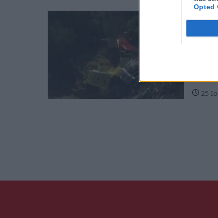
Opted 
Ελλάδ
Κάρυ
κανα
Οι πρώ
συγκλ
25 Ιο