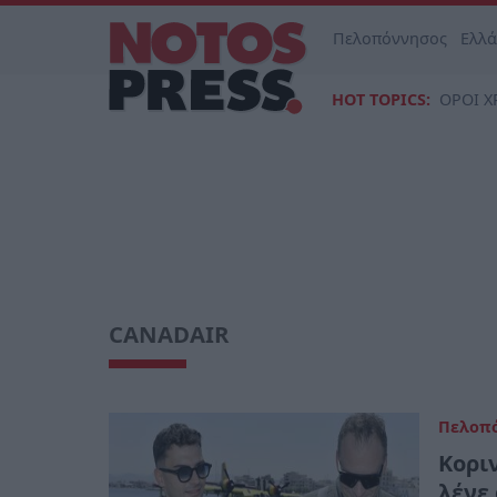
Πελοπόννησος
Ελλ
HOT TOPICS:
ΟΡΟΙ Χ
CANADAIR
Πελοπ
Κορι
λένε 