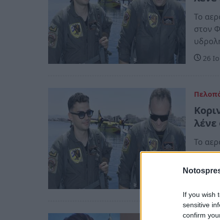
Το αερ
στον Φ
υδρολη
26 Ιο
Πελοπ
Κορι
λένε 
Το αερ
στον Φ
υδρολη
Notospres
26 Ιο
If you wish 
sensitive in
confirm you
Ελλάδ