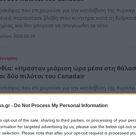
οσκάφος που επιχειρούσε για την κατάσβεση της πυρκαγ
ενεό, παρουσίασε βλάβη στον κινητήρα, κατά τη διάρκει
ψίας, και δεν μπόρεσε να απογειωθεί εκ νέου
υλίου 2025 09:39
όννησος
νθία: «Ημασταν μιάμιση ώρα μέσα στη θάλασ
οι δύο πιλότοι του Canadair
οσκάφος που επιχειρούσε για την κατάσβεση της πυρκαγ
ενεό, παρουσίασε βλάβη στον κινητήρα, κατά τη διάρκει
ψίας, και δεν μπόρεσε να απογειωθεί εκ νέου
s.gr -
Do Not Process My Personal Information
υλίου 2025 09:39
to opt-out of the sale, sharing to third parties, or processing of your per
formation for targeted advertising by us, please use the below opt-out s
r selection. Please note that after your opt-out request is processed y
α