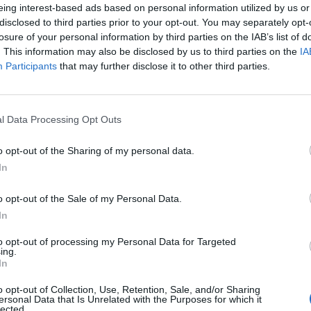
eing interest-based ads based on personal information utilized by us or
ι ήταν οι δύο πιλότοι που χάθηκαν στην πτ
disclosed to third parties prior to your opt-out. You may separately opt-
Canadair στην Κάρυστο
losure of your personal information by third parties on the IAB’s list of
. This information may also be disclosed by us to third parties on the
IA
ιρο της πτήσης μοιράζονταν οι δύο ιπτάμενοι της Πολεμι
Participants
that may further disclose it to other third parties.
ρίας που έπεσαν την ώρα του καθήκοντος για την κατάσ
ρκαγιάς
l Data Processing Opt Outs
υλίου 2023 22:37
o opt-out of the Sharing of my personal data.
In
α
ί και οι δύο χειριστές τoυ Canadair που
o opt-out of the Sale of my Personal Data.
πεσε στην Κάρυστο
In
 ανασύρθηκαν οι δύο πιλότοι του Canadair που κατέπεσε
to opt-out of processing my Personal Data for Targeted
ing.
ιστό Εύβοιας επιχειρώντας να σβήσει την πυρκαγιά.
In
υλίου 2023 18:27
o opt-out of Collection, Use, Retention, Sale, and/or Sharing
ersonal Data that Is Unrelated with the Purposes for which it
lected.