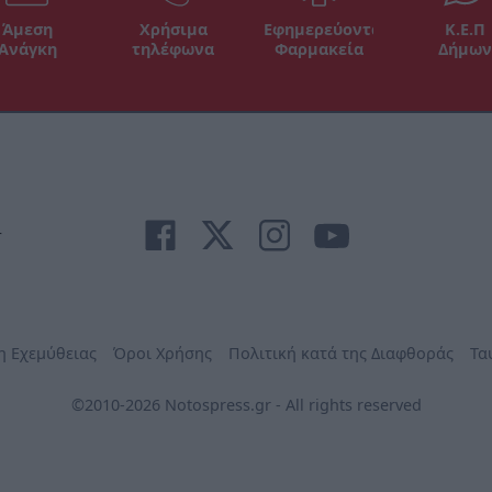
Άμεση
Χρήσιμα
Εφημερεύοντα
Κ.Ε.Π
Ανάγκη
τηλέφωνα
Φαρμακεία
Δήμων
r
η Εχεμύθειας
Όροι Χρήσης
Πολιτική κατά της Διαφθοράς
Τα
©2010-2026 Notospress.gr - All rights reserved