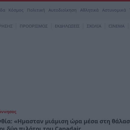
άδα
Κόσμος
Πολιτική
Αυτοδιοίκηση
Αθλητικά
Αστυνομικά
ΡΗΣΗΣ
ΠΡΟΟΡΙΣΜΟΣ
ΕΚΔΗΛΩΣΕΙΣ
ΣΧΟΛΙΑ
CINEMA
όννησος
νθία: «Ημασταν μιάμιση ώρα μέσα στη θάλασ
οι δύο πιλότοι του Canadair