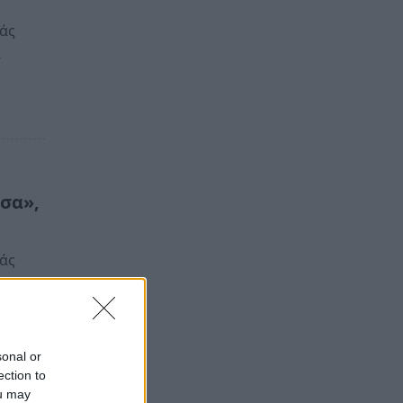
ιάς
α
σα»,
ιάς
α
sonal or
ection to
ou may