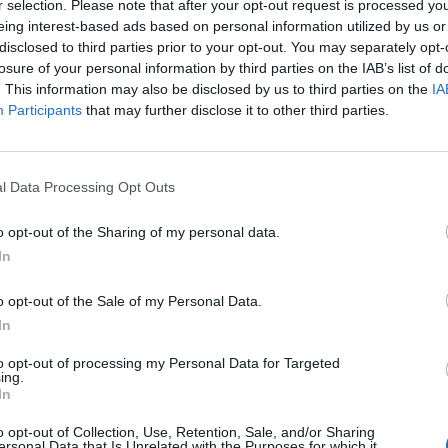
r selection. Please note that after your opt-out request is processed y
eing interest-based ads based on personal information utilized by us or
disclosed to third parties prior to your opt-out. You may separately opt-
α
losure of your personal information by third parties on the IAB’s list of
ς είναι οι 6 προκηρύξεις στο Δημόσιο που
. This information may also be disclosed by us to third parties on the
IA
Participants
that may further disclose it to other third parties.
ργάζεται το ΑΣΕΠ για 958 μόνιμες θέσεις
ιμες προσλήψεις θα αφορούν την στελέχωση τριών υπου
γκεκριμένα του υπουργείου Παιδείας, του υπουργείου
l Data Processing Opt Outs
μού και του υπουργείου Μετανάστευσης και Ασύλου
o opt-out of the Sharing of my personal data.
κτωβρίου 2021 10:50
In
o opt-out of the Sale of my Personal Data.
α
In
γει ο δρόμος για προσλήψεις περίπου 2.000
to opt-out of processing my Personal Data for Targeted
ων ειδικών κατηγοριών στον ευρύτερο δημό
ing.
α
In
o opt-out of Collection, Use, Retention, Sale, and/or Sharing
ο βήμα είναι η έκδοση και δημοσίευση -έως το τέλος
ersonal Data that Is Unrelated with the Purposes for which it