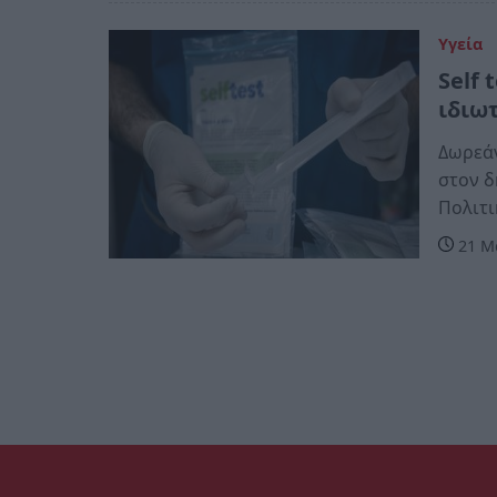
Υγεία
Self 
ιδιω
Δωρεάν
στον δ
Πολιτι
21 Μα