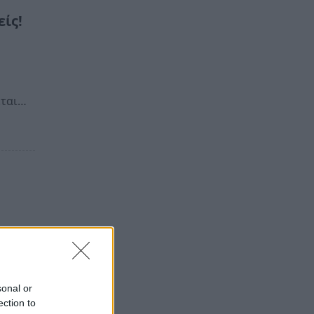
είς!
εται…
η νέα
ίς
sonal or
ection to