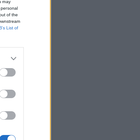
ou may
 personal
out of the
 downstream
B’s List of
ργείων
σιο