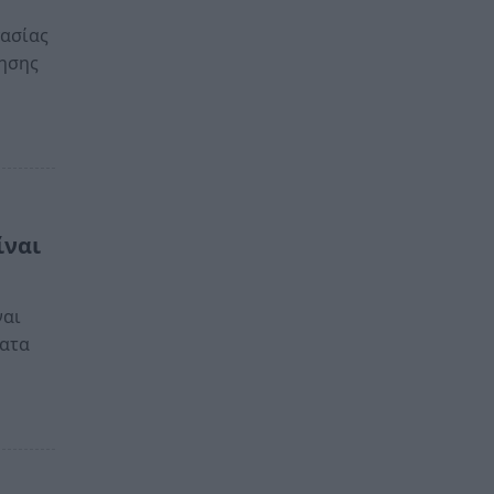
γασίας
ρησης
ίναι
ναι
ματα