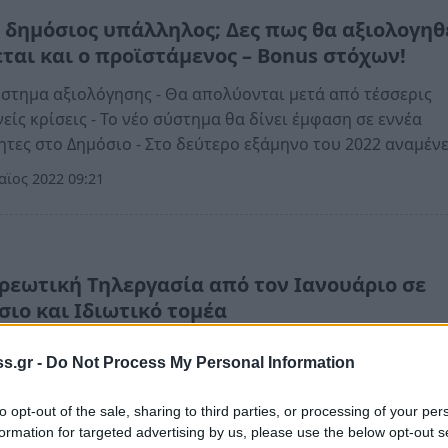
ι δημόσιος υπάλληλος; Δες πως θα αξιολογηθ
εται και ο προϊστάμενος – Bonus στόχων!
στημα αξιολόγησης - Θα απολύονται μετά από τέσσερις
είς κρίσεις - Το νέο σύστημα θα δίνει έμφαση σε εννέα
ητες στο Δημόσιο - Στο δεύτερο εξάμηνο του 2022 αναμέν
ϊος 2022 09:21
α
ρεωτική Τηλεργασία από τον Ιανουάριο σε
σιο και Ιδιωτικό τομέα
ωτική τηλεργασία σε Δημόσιο και ιδιωτικό τομέα φέρνει 
s.gr -
Do Not Process My Personal Information
, ελέω της παραλλαγής Όμικρον, που εξαπλώνεται με ταχε
ύς δημιουργώντας παγκόσμια ανησυχία
to opt-out of the sale, sharing to third parties, or processing of your per
formation for targeted advertising by us, please use the below opt-out s
κεμβρίου 2021 10:52