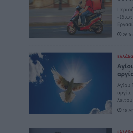
Περιοδ
- Ιδιω
Εργασ
26 Ιο
Ελλάδ
Αγίου
αργί
Αγίου 
αργία,
λειτου
18 Απ
Ελλάδ