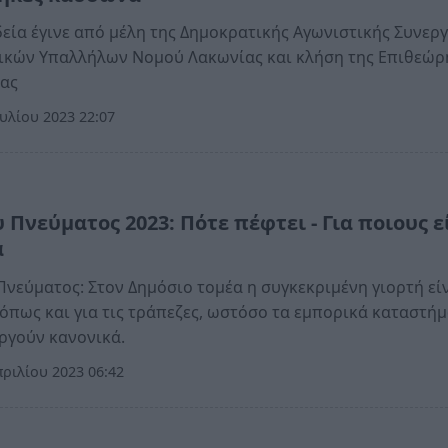
εία έγινε από μέλη της Δημοκρατικής Αγωνιστικής Συνερ
τικών Υπαλλήλων Νομού Λακωνίας και κλήση της Επιθεώ
ίας
υλίου 2023 22:07
α
 Πνεύματος 2023: Πότε πέφτει - Για ποιους ε
α
Πνεύματος: Στον Δημόσιο τομέα η συγκεκριμένη γιορτή εί
 όπως και για τις τράπεζες, ωστόσο τα εμπορικά καταστή
ργούν κανονικά.
ριλίου 2023 06:42
α