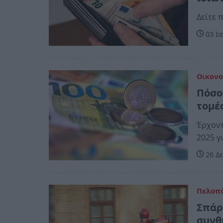
Δείτε 
03 Ια
Οικονο
Πόσο
τομέ
Έρχοντ
2025 γ
26 Δε
Πελοπ
Σπάρ
συνθ