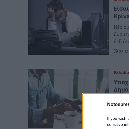
Είσα
Κρίν
Νέο σύ
δυσμεν
δεξιότ
23 Μα
Ελλάδ
Υποχ
Δημό
Υποχρε
Notospres
χρονιά
ρυθμο
If you wish 
sensitive in
23 Δε