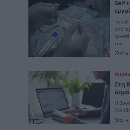
Self 
εργα
Το sel
από τη
εργασί
του
07 Ιο
Ελλάδ
Στη 
Δημό
Η Βουλ
Ελλάδα
03 Ιο