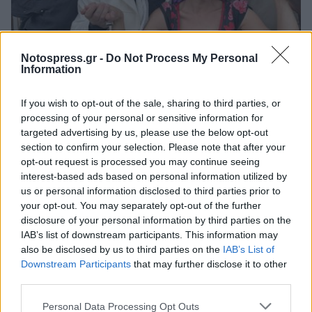
Notospress.gr -
Do Not Process My Personal
Life
Information
ΔΗΠΕΘΕΚ: «Τρελοί έρωτες σε σκοτεινούς
If you wish to opt-out of the sale, sharing to third parties, or
καιρούς ή απλά… Λα Μοσκέτα » στο
processing of your personal or sensitive information for
Κάστρο της Καλαμάτας
targeted advertising by us, please use the below opt-out
section to confirm your selection. Please note that after your
06 Ιουλίου 2022 10:02
opt-out request is processed you may continue seeing
interest-based ads based on personal information utilized by
us or personal information disclosed to third parties prior to
your opt-out. You may separately opt-out of the further
disclosure of your personal information by third parties on the
IAB’s list of downstream participants. This information may
also be disclosed by us to third parties on the
IAB’s List of
Downstream Participants
that may further disclose it to other
third parties.
Personal Data Processing Opt Outs