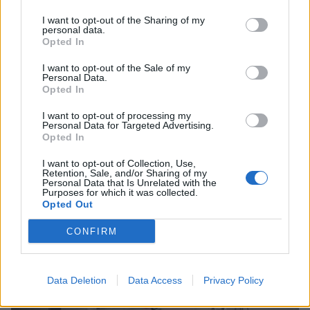
I want to opt-out of the Sharing of my
personal data.
Opted In
I want to opt-out of the Sale of my
Πελοπόννησος
Personal Data.
Opted In
Πετυχημένη η παράσταση «Γιοί και
Κόρες» από το Θεατρικό Εργαστήρι του
I want to opt-out of processing my
Personal Data for Targeted Advertising.
ΔΗΠΕΘΕΚ
Opted In
20 Ιουνίου 2022 23:59
I want to opt-out of Collection, Use,
Retention, Sale, and/or Sharing of my
Personal Data that Is Unrelated with the
Purposes for which it was collected.
Opted Out
CONFIRM
Data Deletion
Data Access
Privacy Policy