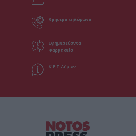
Χρήσιμα τηλέφωνα
Εφημερεύοντα
Φαρμακεία
Κ.Ε.Π Δήμων