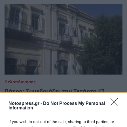
Πελοπόννησος
Πάτρα: Συνεδριάζει την Τετάρτη 17
Ιανουαρίου το Δημοτικό Συμβούλιο
Notospress.gr -
Do Not Process My Personal
Information
15 Ιανουαρίου 2024 06:15
If you wish to opt-out of the sale, sharing to third parties, or