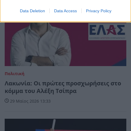
Data Deletion
Data Access
Privacy Policy
Πολιτική
Λακωνία: Οι πρώτες προσχωρήσεις στο
κόμμα του Αλέξη Τσίπρα
29 Μαϊος 2026 13:33