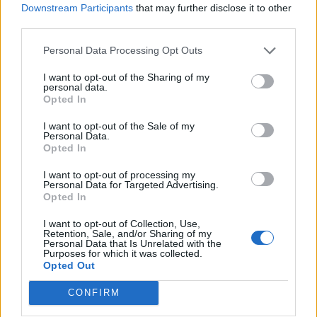
Downstream Participants
that may further disclose it to other
third parties.
Personal Data Processing Opt Outs
I want to opt-out of the Sharing of my
personal data.
Opted In
I want to opt-out of the Sale of my
Personal Data.
Opted In
I want to opt-out of processing my
Personal Data for Targeted Advertising.
Πολιτική
Opted In
Αυτοί είναι οι καλλιτέχνες που
I want to opt-out of Collection, Use,
στηρίζουν την ΕΛ.Α.Σ. – Δείτε τα ονόματα
Retention, Sale, and/or Sharing of my
Personal Data that Is Unrelated with the
Purposes for which it was collected.
31 Μαϊος 2026 17:14
Opted Out
CONFIRM