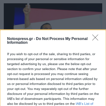
Notospress.gr -
Do Not Process My Personal
Information
If you wish to opt-out of the sale, sharing to third parties, or
processing of your personal or sensitive information for
targeted advertising by us, please use the below opt-out
Πολιτική
section to confirm your selection. Please note that after your
opt-out request is processed you may continue seeing
Αυτοί είναι οι 300 που υπέγραψαν για το
interest-based ads based on personal information utilized by
κόμμα ΕΛΑΣ του Τσίπρα - Όλα τα ονόματα
us or personal information disclosed to third parties prior to
your opt-out. You may separately opt-out of the further
02 Ιουνίου 2026 06:43
disclosure of your personal information by third parties on the
IAB’s list of downstream participants. This information may
also be disclosed by us to third parties on the
IAB’s List of