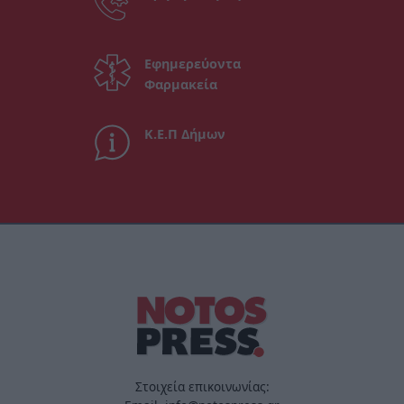
Εφημερεύοντα
Φαρμακεία
Κ.Ε.Π Δήμων
Στοιχεία επικοινωνίας: