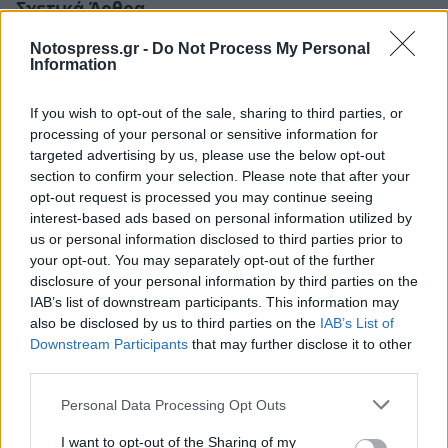
Σχετικά Άρθρα
Notospress.gr -
Do Not Process My Personal
Information
If you wish to opt-out of the sale, sharing to third parties, or
processing of your personal or sensitive information for
targeted advertising by us, please use the below opt-out
section to confirm your selection. Please note that after your
opt-out request is processed you may continue seeing
interest-based ads based on personal information utilized by
us or personal information disclosed to third parties prior to
your opt-out. You may separately opt-out of the further
disclosure of your personal information by third parties on the
IAB’s list of downstream participants. This information may
also be disclosed by us to third parties on the
IAB’s List of
Downstream Participants
that may further disclose it to other
Ένα όμορφο σπιτάκι (Όθωνος – Αμαλίας 111,
third parties.
Σπάρτη)
21/07/2026 19:48
Personal Data Processing Opt Outs
I want to opt-out of the Sharing of my