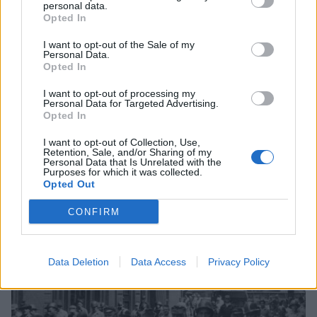
personal data.
Opted In
I want to opt-out of the Sale of my
Personal Data.
Opted In
I want to opt-out of processing my
Personal Data for Targeted Advertising.
Opted In
I want to opt-out of Collection, Use,
Retention, Sale, and/or Sharing of my
Personal Data that Is Unrelated with the
Purposes for which it was collected.
Opted Out
Τα Χριστιανόπουλα
15/07/2026 19:25
CONFIRM
Data Deletion
Data Access
Privacy Policy