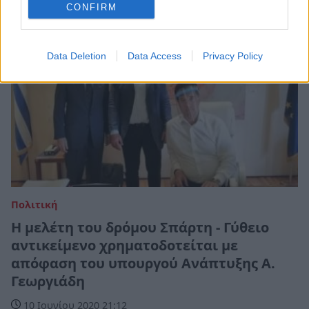
CONFIRM
Data Deletion
Data Access
Privacy Policy
Πολιτική
Η μελέτη του δρόμου Σπάρτη - Γύθειο
αντικείμενο χρηματοδοτείται με
απόφαση του υπουργού Ανάπτυξης Α.
Γεωργιάδη
10 Ιουνίου 2020 21:12