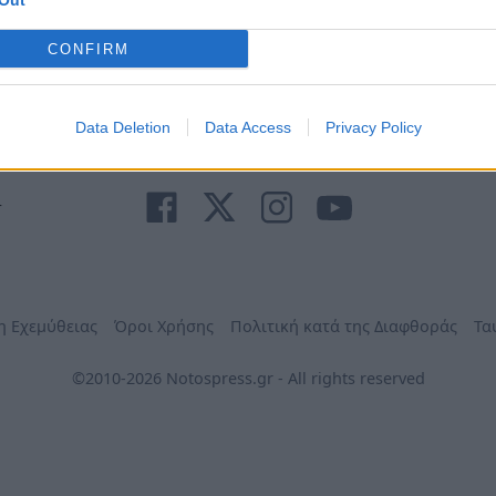
Out
Ανάγκη
τηλέφωνα
Φαρμακεία
Δήμων
CONFIRM
Data Deletion
Data Access
Privacy Policy
r
η Εχεμύθειας
Όροι Χρήσης
Πολιτική κατά της Διαφθοράς
Τα
©2010-2026 Notospress.gr - All rights reserved