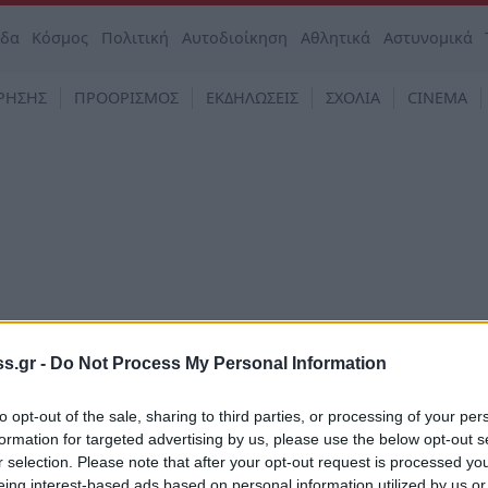
άδα
Κόσμος
Πολιτική
Αυτοδιοίκηση
Αθλητικά
Αστυνομικά
ΡΗΣΗΣ
ΠΡΟΟΡΙΣΜΟΣ
ΕΚΔΗΛΩΣΕΙΣ
ΣΧΟΛΙΑ
CINEMA
s.gr -
Do Not Process My Personal Information
to opt-out of the sale, sharing to third parties, or processing of your per
μία
formation for targeted advertising by us, please use the below opt-out s
ι επιχειρηματίας και θέλεις να συμμετάσχεις
r selection. Please note that after your opt-out request is processed y
EXPO GREECE;
eing interest-based ads based on personal information utilized by us or