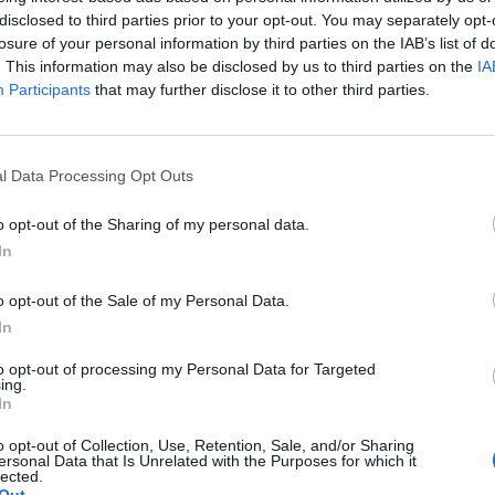
disclosed to third parties prior to your opt-out. You may separately opt-
μελητήριο Λακωνίας επιχορηγεί τη συμμετοχή των μελών
losure of your personal information by third parties on the IAB’s list of
έκθεση τροφίμων και ποτών FOODEXPO GREECE 2021
. This information may also be disclosed by us to third parties on the
IA
Participants
that may further disclose it to other third parties.
ρτίου 2021 11:47
l Data Processing Opt Outs
o opt-out of the Sharing of my personal data.
In
o opt-out of the Sale of my Personal Data.
In
to opt-out of processing my Personal Data for Targeted
ing.
In
o opt-out of Collection, Use, Retention, Sale, and/or Sharing
ersonal Data that Is Unrelated with the Purposes for which it
lected.
Άμεση
Χρήσιμα
Εφημερεύοντα
Κ.Ε.Π