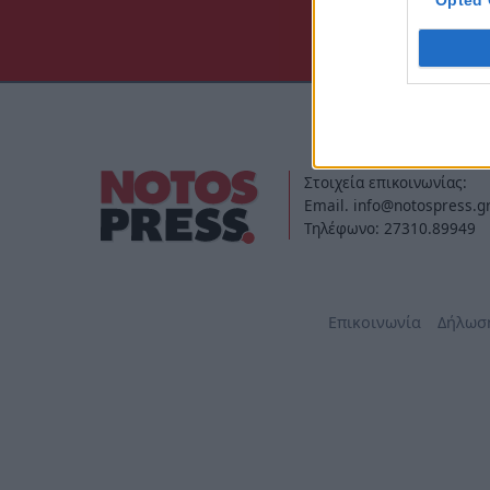
Opted 
Στοιχεία επικοινωνίας:
Email. info@notospress.g
Τηλέφωνο: 27310.89949
Επικοινωνία
Δήλωσ