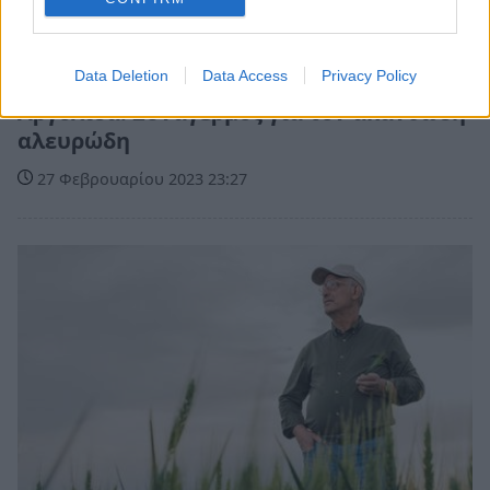
Πελοπόννησος
Data Deletion
Data Access
Privacy Policy
Αργολίδα: Συναγερμός για τον ακανθώδη
αλευρώδη
27 Φεβρουαρίου 2023 23:27