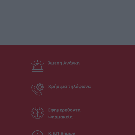
Άμεση Ανάγκη
Χρήσιμα τηλέφωνα
Εφημερεύοντα
Φαρμακεία
Κ.Ε.Π Δήμων