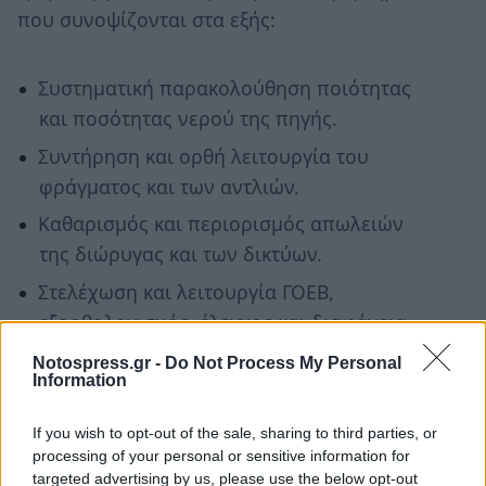
που συνοψίζονται στα εξής:
Συστηματική παρακολούθηση ποιότητας
και ποσότητας νερού της πηγής.
Συντήρηση και ορθή λειτουργία του
φράγματος και των αντλιών.
Καθαρισμός και περιορισμός απωλειών
της διώρυγας και των δικτύων.
Στελέχωση και λειτουργία ΓΟΕΒ,
εξορθολογισμός, έλεγχος και διαφάνεια
λειτουργίας ΤΟΕΒ.
Notospress.gr -
Do Not Process My Personal
Information
Εμπλουτισμός και μικρής κλίμακας
φράγματα και ταμιευτήρες που να
If you wish to opt-out of the sale, sharing to third parties, or
συμβάλουν στην αξιοποίηση κάθε
processing of your personal or sensitive information for
διαθέσιμου υδάτινου πόρου.
targeted advertising by us, please use the below opt-out