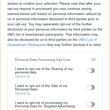
section to confirm your selection. Please note that after your
Μέτρα μείωσης του κόστους άρδευσης.
opt-out request is processed you may continue seeing
interest-based ads based on personal information utilized by
Ακολουθήστε το
notospress.gr
στο Google News και
us or personal information disclosed to third parties prior to
your opt-out. You may separately opt-out of the further
μάθετε πρώτοι
όλες τις ειδήσεις
disclosure of your personal information by third parties on the
IAB’s list of downstream participants. This information may
also be disclosed by us to third parties on the
IAB’s List of
TAGS:
ΑΡΓΟΛΙΔΑ
ΑΓΡΟΤΙΚΑ
ΓΕΩΠΟΝΟΙ
ΑΡΔΕΥΣΗ
Downstream Participants
that may further disclose it to other
third parties.
ΔΗΜΗΤΡΗΣ ΚΟΔΕΛΑΣ
Personal Data Processing Opt Outs
I want to opt-out of the Sharing of my
personal data.
Opted In
I want to opt-out of the Sale of my
Personal Data.
Opted In
I want to opt-out of processing my
Personal Data for Targeted Advertising.