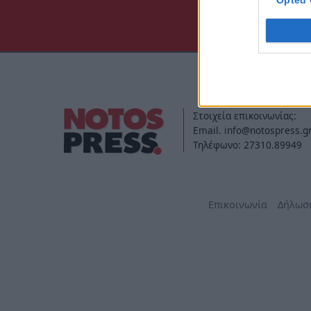
Opted 
Στοιχεία επικοινωνίας:
Email. info@notospress.g
Τηλέφωνο: 27310.89949
Επικοινωνία
Δήλωσ