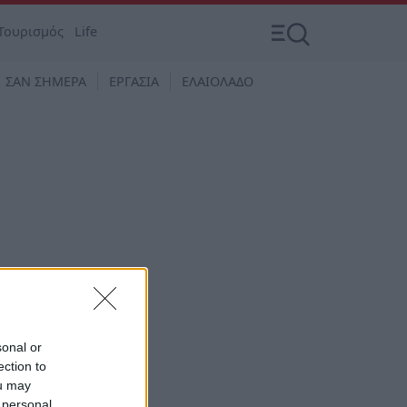
Τουρισμός
Life
ΣΑΝ ΣΗΜΕΡΑ
ΕΡΓΑΣΙΑ
ΕΛΑΙΟΛΑΔΟ
sonal or
ection to
τία
ou may
 personal