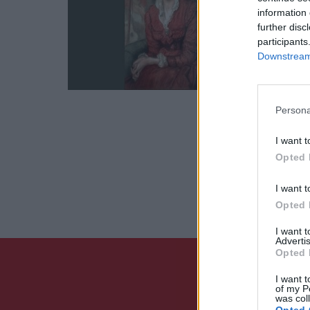
information 
Η Γεωρ
further disc
Κύκλο 
participants
Εστίας
Downstream 
08 Απ
Persona
I want t
Opted 
I want t
Opted 
I want 
Advertis
Opted 
I want t
of my P
was col