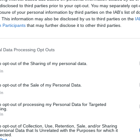
disclosed to third parties prior to your opt-out. You may separately opt-
γία – Κακούρου Χρόνη, με ομιλία της, εγκαινιάζει τον Εαρ
losure of your personal information by third parties on the IAB’s list of
των Διαδικτυακών ομιλιών και εκδηλώσεων της Πνευματ
. This information may also be disclosed by us to third parties on the
IA
 Σπάρτης, το Σάββατο, 10/4, στις 19:00
Participants
that may further disclose it to other third parties.
ριλίου 2021 11:05
l Data Processing Opt Outs
o opt-out of the Sharing of my personal data.
In
o opt-out of the Sale of my Personal Data.
In
to opt-out of processing my Personal Data for Targeted
ing.
In
o opt-out of Collection, Use, Retention, Sale, and/or Sharing
ersonal Data that Is Unrelated with the Purposes for which it
lected.
Άμεση
Χρήσιμα
Εφημερεύοντα
Κ.Ε.Π