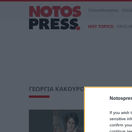
Πελοπόννησος
Ελλ
HOT TOPICS:
ΟΡΟΙ Χ
ΓΕΩΡΓΙΑ ΚΑΚΟΥΡΟΥ-ΧΡΟΝΗ
Notospres
If you wish 
Πελοπ
sensitive in
«Γυν
confirm you
Σπάρ
continue se