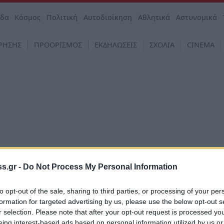
άδα
Κόσμος
Πολιτική
Αυτοδιοίκηση
Αθλητικά
Αστυνομικά
ΡΗΣΗΣ
ΠΡΟΟΡΙΣΜΟΣ
ΕΚΔΗΛΩΣΕΙΣ
ΣΧΟΛΙΑ
CINEMA
s.gr -
Do Not Process My Personal Information
to opt-out of the sale, sharing to third parties, or processing of your per
όννησος
formation for targeted advertising by us, please use the below opt-out s
αίκες στον καμβά II» από την Πνευματική Εσ
r selection. Please note that after your opt-out request is processed y
της
eing interest-based ads based on personal information utilized by us or