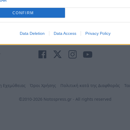
Out
Ανάγκη
τηλέφωνα
Φαρμακεία
Δήμων
CONFIRM
Data Deletion
Data Access
Privacy Policy
r
η Εχεμύθειας
Όροι Χρήσης
Πολιτική κατά της Διαφθοράς
Τα
©2010-2026 Notospress.gr - All rights reserved