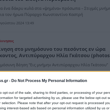
α ένα δάκρυ κυλά στα «ψημένα» πρόσωπα – Στιγμές μνήμη
για τον ήρωα Πύραρχο Κωνσταντίνο Καστρή
γούστου 2024 13:49
όννησος
ίνηση στο μνημόσυνο του πεσόντος εν ώρα
κοντος, Αντιπύραρχου Ηλία Γκάτσου (photos
μόσυνη δέηση “Εις μνήμην Αντιπύραρχου Ηλία Γκάτσου”
υλίου 2022 10:44
s.gr -
Do Not Process My Personal Information
to opt-out of the sale, sharing to third parties, or processing of your per
όννησος
formation for targeted advertising by us, please use the below opt-out s
ινούν οι πυροσβέστες της Λακωνίας - «Εις μ
r selection. Please note that after your opt-out request is processed y
πύραρχου Ηλία Γκάτσου»
eing interest-based ads based on personal information utilized by us or