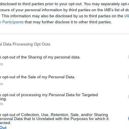
disclosed to third parties prior to your opt-out. You may separately opt-
μόσυνη δέηση, στο σημείο που έχει ανεγερθεί το μνημείο
losure of your personal information by third parties on the IAB’s list of
ράρχου Ηλία Γκάτσου, θα τελέσει η Ένωση Υπαλλήλων
. This information may also be disclosed by us to third parties on the
IA
Participants
that may further disclose it to other third parties.
βεστικού Σώματος Νομού Λακωνίας
υλίου 2022 09:37
l Data Processing Opt Outs
ομικά
o opt-out of the Sharing of my personal data.
νημόσυνη δέηση στη Μνήμη των Πεσόντων 
In
σβεστικού Σώματος, στη Σπάρτη
o opt-out of the Sale of my Personal Data.
μόσυνη δέηση στο σημείο που έχει ανεγερθεί το μνημείο
In
στου Διοικητή της, Αντιπυράρχου Ηλία Γκάτσου, θα
to opt-out of processing my Personal Data for Targeted
ατοποιήσει η Πυροσβεστική Υπηρεσία Σπάρτης
ing.
In
εμβρίου 2021 17:51
o opt-out of Collection, Use, Retention, Sale, and/or Sharing
ersonal Data that Is Unrelated with the Purposes for which it
lected.
Out
ομικά