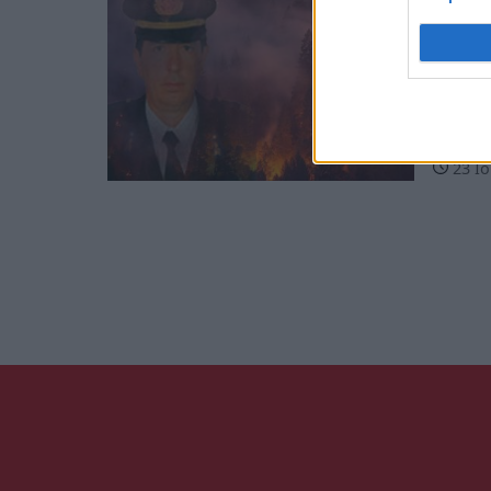
Σαν 
Γκάτ
«Έπεσε
οφειλή
23 Ιο