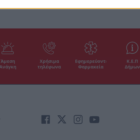
Άμεση
Χρήσιμα
Εφημερεύοντα
Κ.Ε.Π
Ανάγκη
τηλέφωνα
Φαρμακεία
Δήμων
r