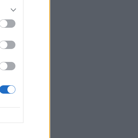
κας!
αγκα
είου!