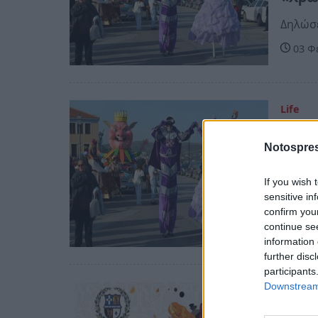
Δηλώσε
03 Φ
Life
Μικρ
Notospres
αποκ
(phot
If you wish 
Μάνη: 
sensitive in
confirm you
Τσίπα
continue se
28 Φ
information 
further disc
participants
Downstream 
Life
Μάνη