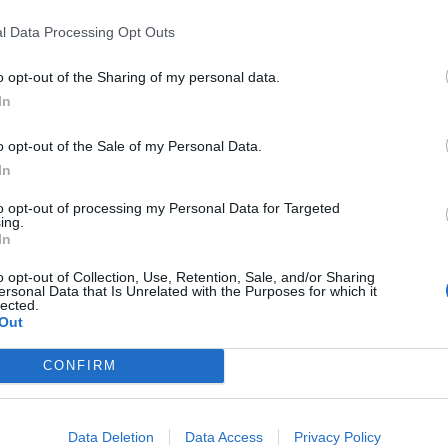
ινα Λουριά και Τσίπα – Τραγουδά ο Πιτσίνιαγ
l Data Processing Opt Outs
 κρυμμένου θησαυρού, συναυλία με τον Στέφανο Πιτσίνι
o opt-out of the Sharing of my personal data.
 αλευροπόλεμος και καραόκε πάρτυ … και όχι μόνο, στις
In
άτικες εκδηλώσεις τού 2023
εβρουαρίου 2023 19:05
o opt-out of the Sale of my Personal Data.
In
to opt-out of processing my Personal Data for Targeted
ing.
In
σε κι εσύ συμμετοχή στο Καρναβάλι τού Γυθ
o opt-out of Collection, Use, Retention, Sale, and/or Sharing
ις συμμετοχής έως την Παρασκευή (17/2)
ersonal Data that Is Unrelated with the Purposes for which it
lected.
νουαρίου 2023 14:38
Out
CONFIRM
Data Deletion
Data Access
Privacy Policy