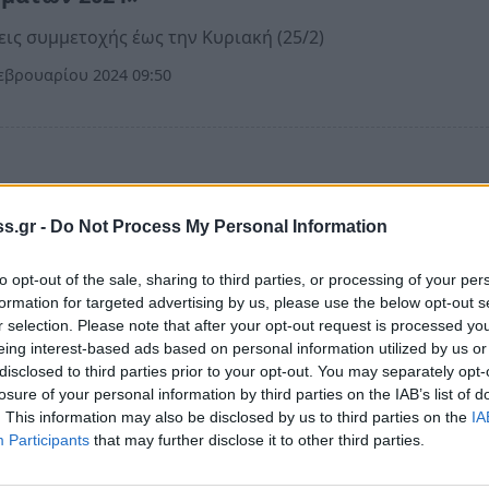
ις συμμετοχής έως την Κυριακή (25/2)
εβρουαρίου 2024 09:50
οί - μεγάλοι ξεφάντωσαν με τρέλα στις
s.gr -
Do Not Process My Personal Information
ριάτικες εκδηλώσεις του Δήμου Ανατ. Μάνης
os)
to opt-out of the sale, sharing to third parties, or processing of your per
To Καρναβάλι βρήκε το ταίρι του σε Γύθειο, Κόκκινα Λουρ
formation for targeted advertising by us, please use the below opt-out s
r selection. Please note that after your opt-out request is processed y
eing interest-based ads based on personal information utilized by us or
εβρουαρίου 2023 17:42
disclosed to third parties prior to your opt-out. You may separately opt-
losure of your personal information by third parties on the IAB’s list of
. This information may also be disclosed by us to third parties on the
IA
Participants
that may further disclose it to other third parties.
: Καλώς ήρθες τρελό μου Καρναβάλι σε Γύθει