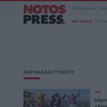
Πελοπόννησος
Ελλ
HOT TOPICS:
ΟΡΟΙ Χ
ΚΑΡΝΑΒΑΛΙ ΓΥΘΕΙΟΥ
Life
Δήμο
«Χρω