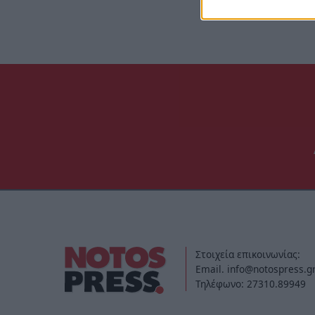
Στοιχεία επικοινωνίας:
Email. info@notospress.g
Τηλέφωνο: 27310.89949