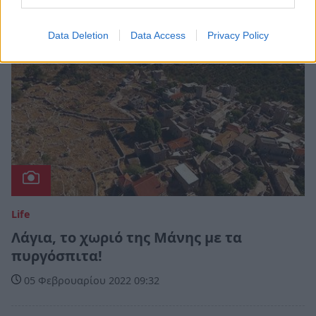
Data Deletion
Data Access
Privacy Policy
Life
Λάγια, το χωριό της Μάνης με τα
πυργόσπιτα!
05 Φεβρουαρίου 2022 09:32