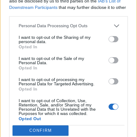
also be disclosed by us to third parties on the
IAB’s List of
Downstream Participants
that may further disclose it to other
third parties.
Personal Data Processing Opt Outs
I want to opt-out of the Sharing of my
personal data.
Opted In
I want to opt-out of the Sale of my
Personal Data.
Opted In
I want to opt-out of processing my
Personal Data for Targeted Advertising.
Opted In
Πελοπόννησος
I want to opt-out of Collection, Use,
Retention, Sale, and/or Sharing of my
Δήμος Ανατ. Μάνης: Εις μνήμην Ήρωα
Personal Data that Is Unrelated with the
Purposes for which it was collected.
Αντιπλοιάρχου Παναγιώτη Βλαχάκου
Opted Out
29 Ιανουαρίου 2023 10:41
CONFIRM