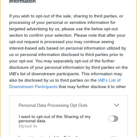
Information
If you wish to opt-out of the sale, sharing to third parties, or
processing of your personal or sensitive information for
targeted advertising by us, please use the below opt-out
section to confirm your selection. Please note that after your
opt-out request is processed you may continue seeing
interest-based ads based on personal information utilized by
us or personal information disclosed to third parties prior to
your opt-out. You may separately opt-out of the further
disclosure of your personal information by third parties on the
IAB’s list of downstream participants. This information may
also be disclosed by us to third parties on the
IAB’s List of
Downstream Participants
that may further disclose it to other
third parties.
Πελοπόννησος
Καθαρισμός του Ευρώτα αλλά πώς;
Personal Data Processing Opt Outs
Επισήμανση προς τον
I want to opt-out of the Sharing of my
Αντιπεριφερειάρχη Λακωνίας
personal data.
Opted In
04 Απριλίου 2025 11:52