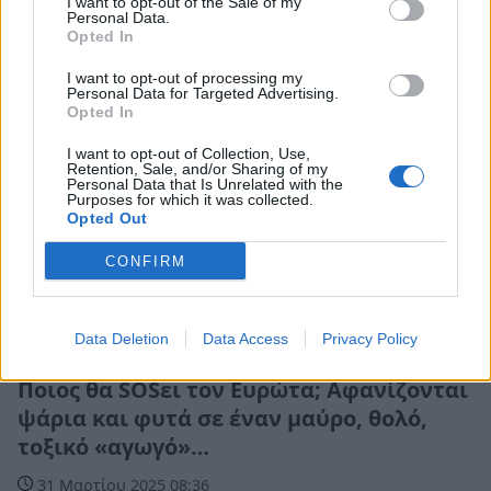
I want to opt-out of the Sale of my
Personal Data.
Opted In
I want to opt-out of processing my
Personal Data for Targeted Advertising.
Opted In
I want to opt-out of Collection, Use,
Retention, Sale, and/or Sharing of my
Personal Data that Is Unrelated with the
Purposes for which it was collected.
Opted Out
CONFIRM
Data Deletion
Data Access
Privacy Policy
Πελοπόννησος
Ποιος θα SOSει τον Ευρώτα; Αφανίζονται
ψάρια και φυτά σε έναν μαύρο, θολό,
τοξικό «αγωγό»…
31 Μαρτίου 2025 08:36