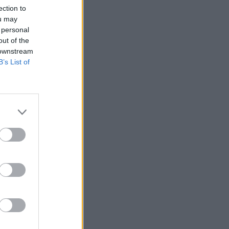
ection to
ou may
 personal
out of the
 downstream
B’s List of