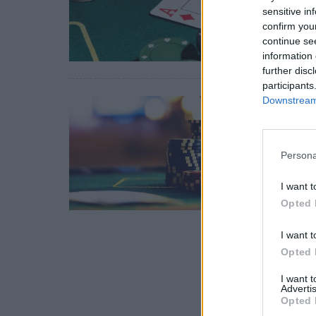
sensitive in
06 Μαρ
confirm you
continue se
information 
further disc
participants
Downstream 
Ελλάδα
Τι εί
Casin
Persona
03 Ιου
I want t
Opted 
I want t
Opted 
I want 
Advertis
Opted 