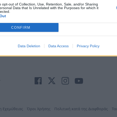
o opt-out of Collection, Use, Retention, Sale, and/or Sharing
ersonal Data that Is Unrelated with the Purposes for which it
lected.
Out
CONFIRM
Άμεση
Χρήσιμα
Εφημερεύοντα
Κ.Ε.Π
Ανάγκη
τηλέφωνα
Φαρμακεία
Δήμων
Data Deletion
Data Access
Privacy Policy
r
η Εχεμύθειας
Όροι Χρήσης
Πολιτική κατά της Διαφθοράς
Τα