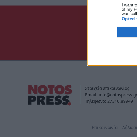
I want t
of my P
was col
Opted 
Στοιχεία επικοινωνίας:
Email. info@notospress.g
Τηλέφωνο: 27310.89949
Επικοινωνία
Δήλωσ