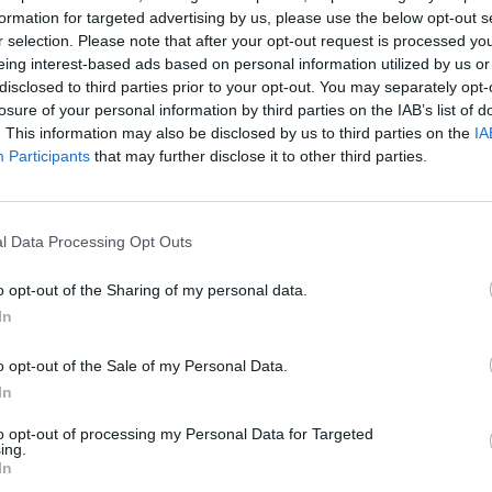
formation for targeted advertising by us, please use the below opt-out s
τίου 2026 14:03
r selection. Please note that after your opt-out request is processed y
eing interest-based ads based on personal information utilized by us or
disclosed to third parties prior to your opt-out. You may separately opt-
losure of your personal information by third parties on the IAB’s list of
. This information may also be disclosed by us to third parties on the
IA
Participants
that may further disclose it to other third parties.
δαμε στην εμπειρία μας στα τραπέζια Live
o;
l Data Processing Opt Outs
λίου 2023 12:18
o opt-out of the Sharing of my personal data.
In
o opt-out of the Sale of my Personal Data.
In
to opt-out of processing my Personal Data for Targeted
ing.
In