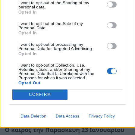
Ο καιρός το Σάββατο 24 Ιανουαρίου στην
I want to opt-out of the Sharing of my
Πελοπόννησο
personal data.
Opted In
23 Ιανουαρίου 2026 20:13
I want to opt-out of the Sale of my
Personal Data.
Opted In
I want to opt-out of processing my
Personal Data for Targeted Advertising.
Opted In
I want to opt-out of Collection, Use,
Retention, Sale, and/or Sharing of my
Personal Data that Is Unrelated with the
Purposes for which it was collected.
Opted Out
CONFIRM
Data Deletion
Data Access
Privacy Policy
Πελοπόννησος
Ο καιρός την Παρασκευή 23 Ιανουαρίου